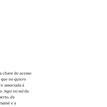
 chave de acesso
i, que no quiero
ce associada à
o. Aqui no sul da
berto, de
amamé e a