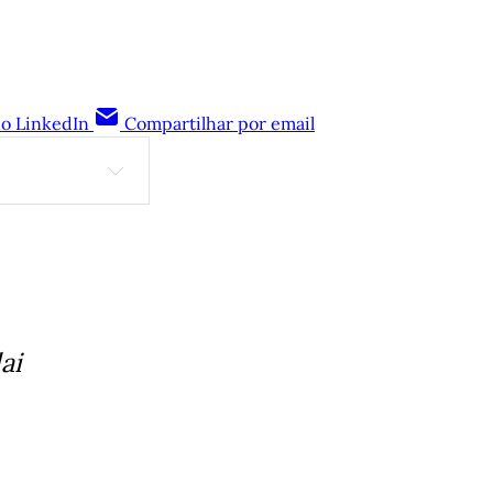
no LinkedIn
Compartilhar por email
iro Ferreira 
ai
 Gerbase