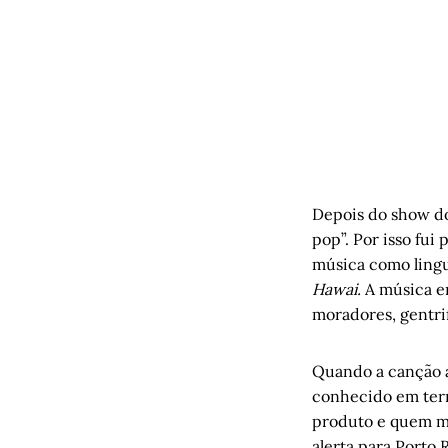
A medida d
Depois do show do 
pop”. Por isso fu
música como lingu
Hawai.
A música en
moradores, gentri
Quando a canção a
conhecido em terr
produto e quem mo
alerta para Porto 