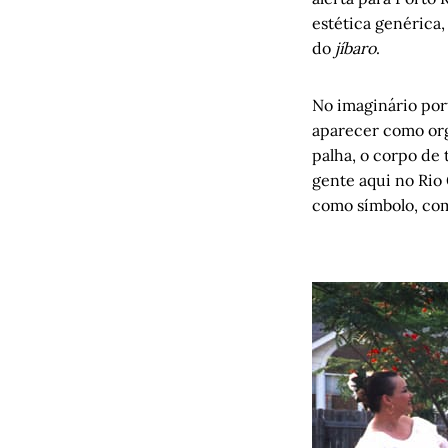
estética genérica,
do
jíbaro
.
No imaginário port
aparecer como org
palha, o corpo de t
gente aqui no Rio
como símbolo, com 