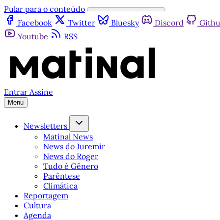
Pular para o conteúdo
Facebook
Twitter
Bluesky
Discord
Gith
Youtube
RSS
Entrar
Assine
Menu
Newsletters
Matinal News
News do Juremir
News do Roger
Tudo é Gênero
Parêntese
Climática
Reportagem
Cultura
Agenda