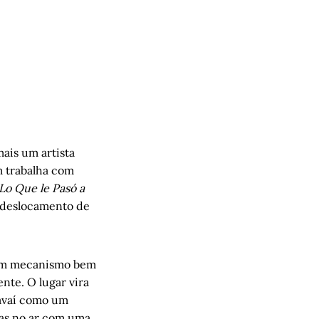
mais um artista
m trabalha com
Lo Que le Pasó a
, deslocamento de
e um mecanismo bem
nte. O lugar vira
Havaí como um
eias no ar com uma