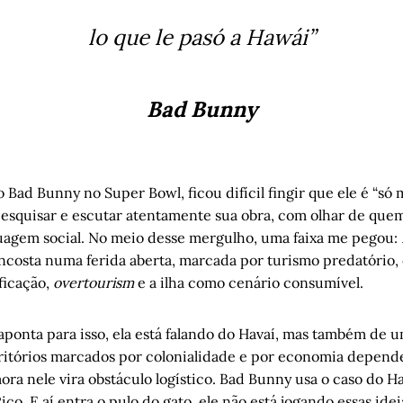
as coisas humanas: Capítulo IV
, por Helena Terra
lo que le pasó a Hawái”
Bad Bunny
Bad Bunny no Super Bowl, ficou difícil fingir que ele é “só 
i pesquisar e escutar atentamente sua obra, com olhar de que
agem social. No meio desse mergulho, uma faixa me pegou:
costa numa ferida aberta, marcada por turismo predatório
ficação,
overtourism
e a ilha como cenário consumível.
ponta para isso, ela está falando do Havaí, mas também d
itórios marcados por colonialidade e por economia depende
ra nele vira obstáculo logístico. Bad Bunny usa o caso do 
Rico. E aí entra o pulo do gato, ele não está jogando essas id