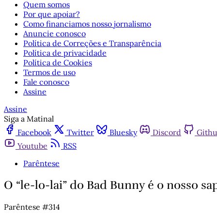
Quem somos
Por que apoiar?
Como financiamos nosso jornalismo
Anuncie conosco
Política de Correções e Transparência
Política de privacidade
Política de Cookies
Termos de uso
Fale conosco
Assine
Assine
Siga a Matinal
Facebook
Twitter
Bluesky
Discord
Gith
Youtube
RSS
Parêntese
O “le-lo-lai” do Bad Bunny é o nosso s
Parêntese #314