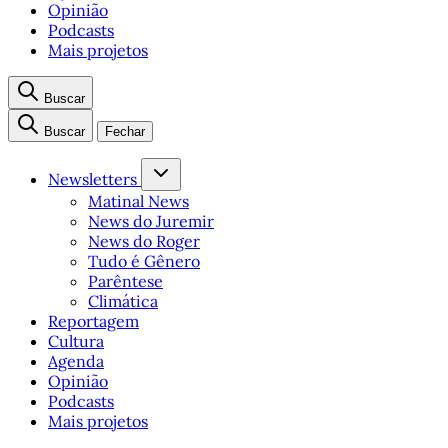
Opinião
Podcasts
Mais projetos
Buscar
Buscar
Fechar
Newsletters
Matinal News
News do Juremir
News do Roger
Tudo é Gênero
Parêntese
Climática
Reportagem
Cultura
Agenda
Opinião
Podcasts
Mais projetos