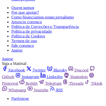
Quem somos
Por que apoiar?
Como financiamos nosso jornalismo
Anuncie conosco
Política de Correções e Transparência
Política de privacidade
Política de Cookies
Termos de uso
Fale conosco
Assine
Assine
Siga a Matinal
Facebook
Twitter
Bluesky
Discord
Github
Instagram
Linkedin
Mastodon
Pinterest
Reddit
Telegram
Threads
Tiktok
Whatsapp
Youtube
RSS
Parêntese