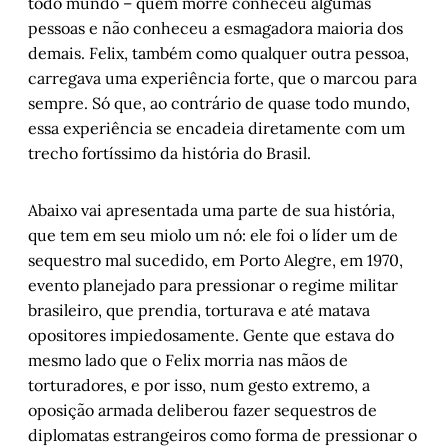
todo mundo – quem morre conheceu algumas
Cattani
pessoas e não conheceu a esmagadora maioria dos
Estória enviesada
demais. Felix, também como qualquer outra pessoa,
carregava uma experiência forte, que o marcou para
Entre casa e marido
sempre. Só que, ao contrário de quase todo mundo,
Histórias de Autógrafos: Michael Ruse em 
essa experiência se encadeia diretamente com um
Levando Darwin a sério
trecho fortíssimo da história do Brasil.
Pedaço de uma vida íntegra
Abaixo vai apresentada uma parte de sua história,
que tem em seu miolo um nó: ele foi o líder um de
O “avô” dos estudos do livro e da edição no Brasil
sequestro mal sucedido, em Porto Alegre, em 1970,
evento planejado para pressionar o regime militar
A medida das coisas humanas: Capítulo III
brasileiro, que prendia, torturava e até matava
opositores impiedosamente. Gente que estava do
1903: A morte de Barros Cassal, memória e 
mesmo lado que o Felix morria nas mãos de
esquecimentos
torturadores, e por isso, num gesto extremo, a
oposição armada deliberou fazer sequestros de
diplomatas estrangeiros como forma de pressionar o