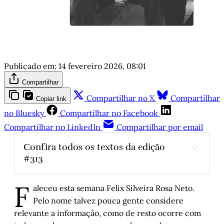
Publicado em:
14 fevereiro 2026, 08:01
Compartilhar
Compartilhar no X
Compartilhar
Copiar link
no Bluesky
Compartilhar no Facebook
Compartilhar no LinkedIn
Compartilhar por email
Confira todos os textos da edição 
#313
Nem toda mistura é boa
F
aleceu esta semana Felix Silveira Rosa Neto.
Geração Z não gosta de carnaval?
Pelo nome talvez pouca gente considere
relevante a informação, como de resto ocorre com
“Ó, abre alas, que eu quero passar”: Dyrson 