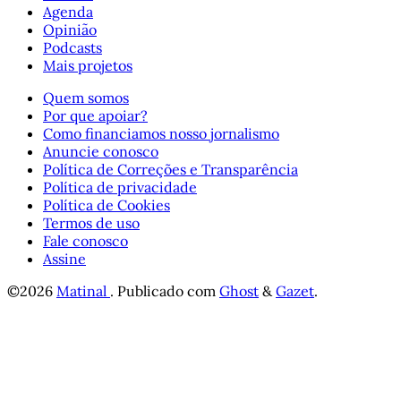
Agenda
Opinião
Podcasts
Mais projetos
Quem somos
Por que apoiar?
Como financiamos nosso jornalismo
Anuncie conosco
Política de Correções e Transparência
Política de privacidade
Política de Cookies
Termos de uso
Fale conosco
Assine
©2026
Matinal
.
Publicado com
Ghost
&
Gazet
.