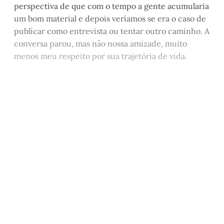
perspectiva de que com o tempo a gente acumularia
um bom material e depois veríamos se era o caso de
publicar como entrevista ou tentar outro caminho. A
conversa parou, mas não nossa amizade, muito
menos meu respeito por sua trajetória de vida.
Este post está disponível
apenas para quem apoia a
Matinal
Assine agora
Já tem uma conta?
Entrar