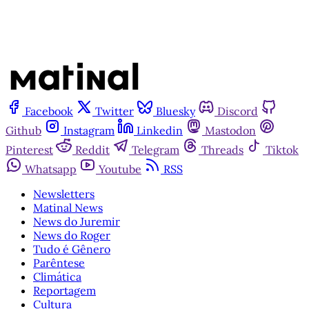
Facebook
Twitter
Bluesky
Discord
Github
Instagram
Linkedin
Mastodon
Pinterest
Reddit
Telegram
Threads
Tiktok
Whatsapp
Youtube
RSS
Newsletters
Matinal News
News do Juremir
News do Roger
Tudo é Gênero
Parêntese
Climática
Reportagem
Cultura