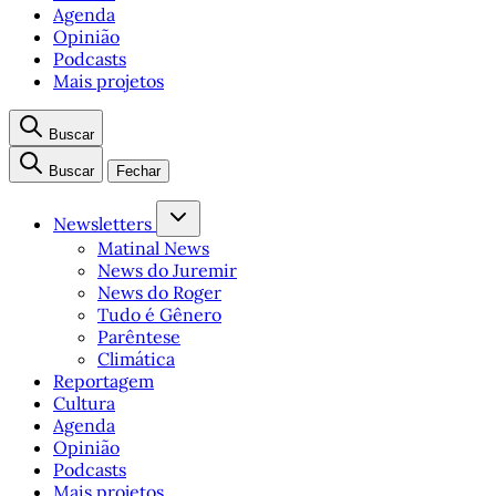
Agenda
Opinião
Podcasts
Mais projetos
Buscar
Buscar
Fechar
Newsletters
Matinal News
News do Juremir
News do Roger
Tudo é Gênero
Parêntese
Climática
Reportagem
Cultura
Agenda
Opinião
Podcasts
Mais projetos