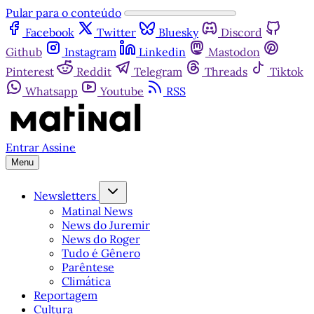
Pular para o conteúdo
Facebook
Twitter
Bluesky
Discord
Github
Instagram
Linkedin
Mastodon
Pinterest
Reddit
Telegram
Threads
Tiktok
Whatsapp
Youtube
RSS
Entrar
Assine
Menu
Newsletters
Matinal News
News do Juremir
News do Roger
Tudo é Gênero
Parêntese
Climática
Reportagem
Cultura