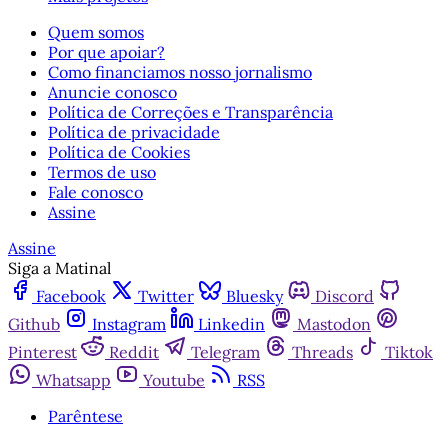
Quem somos
Por que apoiar?
Como financiamos nosso jornalismo
Anuncie conosco
Política de Correções e Transparência
Política de privacidade
Política de Cookies
Termos de uso
Fale conosco
Assine
Assine
Siga a Matinal
Facebook
Twitter
Bluesky
Discord
Github
Instagram
Linkedin
Mastodon
Pinterest
Reddit
Telegram
Threads
Tiktok
Whatsapp
Youtube
RSS
Parêntese