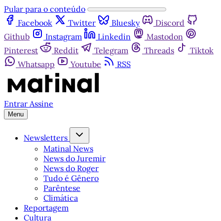
Pular para o conteúdo
Facebook
Twitter
Bluesky
Discord
Github
Instagram
Linkedin
Mastodon
Pinterest
Reddit
Telegram
Threads
Tiktok
Whatsapp
Youtube
RSS
Entrar
Assine
Menu
Newsletters
Matinal News
News do Juremir
News do Roger
Tudo é Gênero
Parêntese
Climática
Reportagem
Cultura