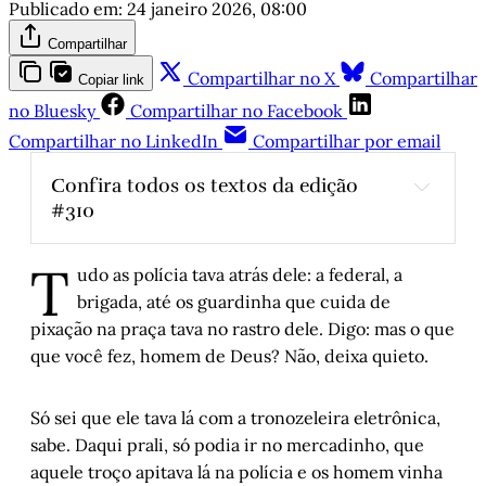
Publicado em:
24 janeiro 2026, 08:00
Compartilhar
Compartilhar no X
Compartilhar
Copiar link
no Bluesky
Compartilhar no Facebook
Compartilhar no LinkedIn
Compartilhar por email
Confira todos os textos da edição 
#310
Sobre as tiranias: uma possível leitura 
T
psicanalítica
, por Leonardo Beni Tkacz
udo as polícia tava atrás dele: a federal, a
Trump nem disfarça, não é mesmo?
, por 
brigada, até os guardinha que cuida de
Euclides Bitelo
pixação na praça tava no rastro dele. Digo: mas o que
As vaias
, por Gustavo Melo
que você fez, homem de Deus? Não, deixa quieto.
Equipamentos culturais públicos: a gestão 
importa
, por Álvaro Magalhães
Só sei que ele tava lá com a tronozeleira eletrônica,
Bruxas, por que não?
, por Clarissa Brittes
sabe. Daqui prali, só podia ir no mercadinho, que
aquele troço apitava lá na polícia e os homem vinha
Histórias de Autógrafos: Luis Fernando 