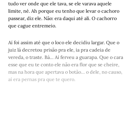
Verissimo em “Comédias da Vida Privada”
, 
tudo ver onde que ele tava, se ele varava aquele
por Carlos Gerbase
limite, né. Ah porque eu tenho que levar o cachoro
passear, diz ele. Não: era daqui até ali. O cachorro
Pensa um homem jaguara
, por Paulo Damin
que cague entremeio.
Diário da guerra do sono: Capítulo X – O 
sono
, por Cristiano Fretta
Aí foi assim até que o loco ele decidiu largar. Que o
Nas pegadas de Milton Hatoum
, por Juremir 
Machado da Silva
juiz lá decretou prisão pra ele, ia pra cadeia de
vereda, o traste. Bá… Aí ferveu a guarapa. Que o cara
esse que eu te conto ele não era flor que se cheire,
mas na hora que apertava o botão… o dele, no causo,
aí era pernas pra que te quero.
Este post está disponível
apenas para quem apoia a
Matinal