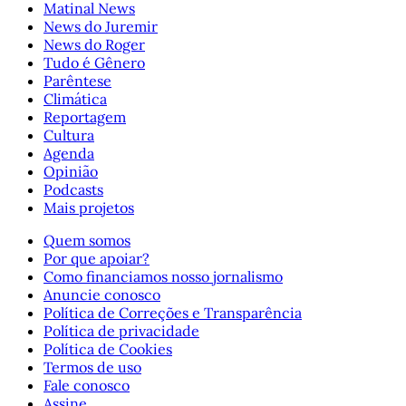
Matinal News
News do Juremir
News do Roger
Tudo é Gênero
Parêntese
Climática
Reportagem
Cultura
Agenda
Opinião
Podcasts
Mais projetos
Quem somos
Por que apoiar?
Como financiamos nosso jornalismo
Anuncie conosco
Política de Correções e Transparência
Política de privacidade
Política de Cookies
Termos de uso
Fale conosco
Assine