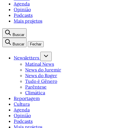
Agenda
Opinião
Podcasts
Mais projetos
Buscar
Buscar
Fechar
Newsletters
Matinal News
News do Juremir
News do Roger
Tudo é Gênero
Parêntese
Climática
Reportagem
Cultura
Agenda
Opinião
Podcasts
Mais projetos