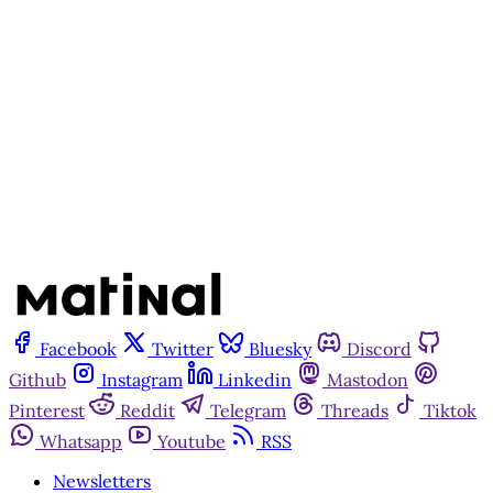
Assine agora
Já tem uma conta?
Entrar
Facebook
Twitter
Bluesky
Discord
Github
Instagram
Linkedin
Mastodon
Pinterest
Reddit
Telegram
Threads
Tiktok
Whatsapp
Youtube
RSS
Newsletters