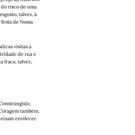
 do risco de uma
sgosto, talvez, à
 festa de Nossa
icas visitas à
tividade de rua e
 fraca, talvez,
 Constrangido,
o. Coragem também.
deixam envilecer.