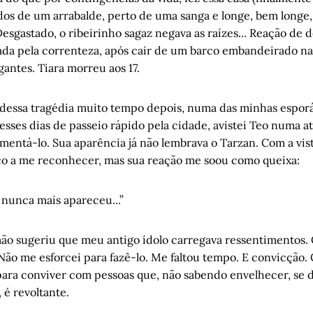
etraduzido
, por Juremir Machado da Silva
dos de um arrabalde, perto de uma sanga e longe, bem longe,
esgastado, o ribeirinho sagaz negava as raízes... Reação de de
caminho
, por Helena Terra
vada pela correnteza, após cair de um barco embandeirado na
guerra do sono: Capítulo VII – Homem de palavra
, por Cristiano 
antes. Tiara morreu aos 17.
 dessa tragédia muito tempo depois, numa das minhas esporád
esses dias de passeio rápido pela cidade, avistei Teo numa a
entá-lo. Sua aparência já não lembrava o Tarzan. Com a vista
 a me reconhecer, mas sua reação me soou como queixa:
 nunca mais apareceu...”
mão sugeriu que meu antigo ídolo carregava ressentimentos.
. Não me esforcei para fazê-lo. Me faltou tempo. E convicçã
 para conviver com pessoas que, não sabendo envelhecer, se 
, é revoltante.