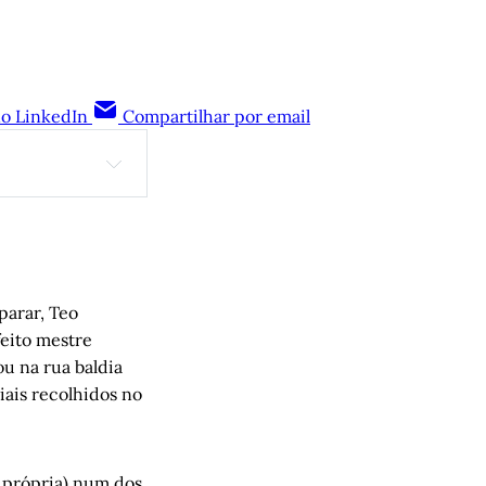
no LinkedIn
Compartilhar por email
aro Magalhães
APS)
parar, Teo
feito mestre
u na rua baldia
ais recolhidos no
 magistrados 
e própria) num dos