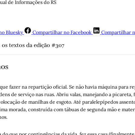
al de Informações do RS
no Bluesky
Compartilhar no Facebook
Compartilhar 
 os textos da edição #307
a várzea – Parte 5
, por Geraldo Hasse
 apagão no Rio Grande: crises bem diferentes entre si
, por Álv
nos
Pampa
, por Lilly Lutzenberg
 Juliana
, por trabalhadoras da Rede de Atenção Psicossocial (R
o que fazer na repartição oficial. Se não havia máquina para re
tismo volta para La Moneda
, por Alexis Cortés
ens de serviço nas ruas. Abriu valas, manejando a picareta, 
: dândi, flâneur e tenor pelotense
, por Jandiro Koch
colocação de manilhas de esgoto. Até paralelepípedos assento
formigas e a merdificação da internet
, por Beatriz Marocco
tima morada, construída com tábuas de segunda mão e materi
re, 1900: a criação da Faculdade Livre de Direito e a presença de
hos.
s como professores
, por Arnoldo Doberstein
 da rua
, por Luís Augusto Fischer
 do que por contingências da vida, fez essa casa (finalment