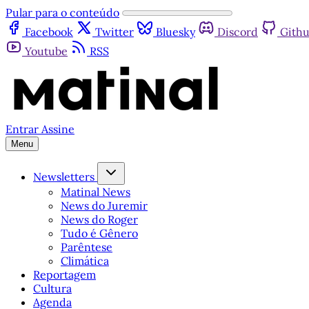
Pular para o conteúdo
Facebook
Twitter
Bluesky
Discord
Gith
Youtube
RSS
Entrar
Assine
Menu
Newsletters
Matinal News
News do Juremir
News do Roger
Tudo é Gênero
Parêntese
Climática
Reportagem
Cultura
Agenda