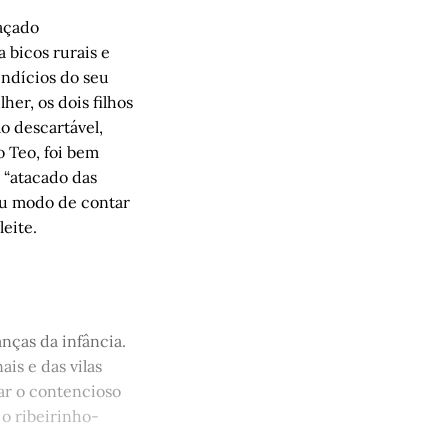
açado
 bicos rurais e
indícios do seu
er, os dois filhos
 descartável,
o Teo, foi bem
r “atacado das
 Seu modo de contar
 leite.
nças da infância.
ais e das vilas
gar o contencioso
 o ribeirinho-