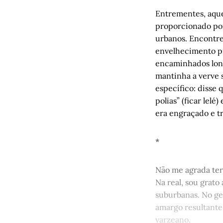
Entrementes, aque
proporcionado por
urbanos. Encontre
envelhecimento pr
encaminhados long
mantinha a verve s
específico: disse 
polias” (ficar lelé
era engraçado e t
*
Não me agrada ter
Na real, sou grato
suburbanas. No ger
amargo resultante 
varzeano.