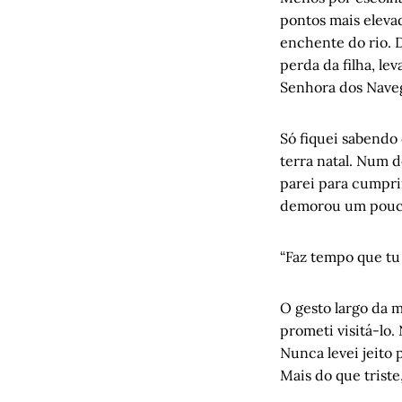
Rimbaud r
pontos mais eleva
enchente do rio. D
Mulher a 
perda da filha, le
Diário da 
Senhora dos Naveg
Só fiquei sabendo
terra natal. Num d
parei para cumprim
demorou um pouco
“Faz tempo que tu
O gesto largo da 
prometi visitá-lo
Nunca levei jeito
Mais do que triste