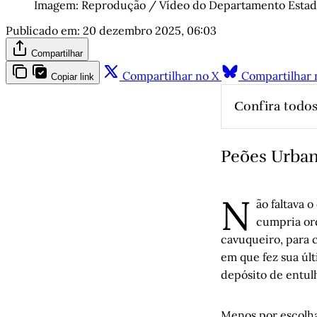
Imagem: Reprodução / Vídeo do Departamento Estadu
Publicado em:
20 dezembro 2025, 06:03
Compartilhar
Compartilhar no X
Compartilhar 
Copiar link
Confira todos
Serranos n
Enchente e
Peões Urba
Lutz e o 
Carta para
N
ão faltava 
O pinoche
cumpria ord
José Amaro
cavuqueiro, para 
O bug, as 
em que fez sua úl
Porto Aleg
depósito de entul
nordestino
Cicatrizes
Menos por escolha