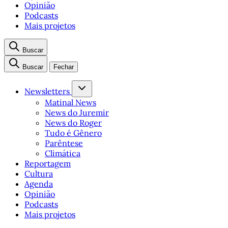
Opinião
Podcasts
Mais projetos
Buscar
Buscar
Fechar
Newsletters
Matinal News
News do Juremir
News do Roger
Tudo é Gênero
Parêntese
Climática
Reportagem
Cultura
Agenda
Opinião
Podcasts
Mais projetos