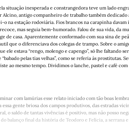
la situação inesperada e constrangedora teve um lado engr
 Alcino, antigo companheiro de trabalho também dedicado a
i-o na estação rodoviária. Fios brancos na carapinha davam 
ecoce, mas seguia bem-humorado. Falou de sua vida, da mulh
e de casa. Aparentemente conformado com sua sina de peão
util que o diferenciava dos colegas de trampo. Sobre o amig
que ele estava “rengo, molengo e capengo”, só lhe faltando se
) e “babado pelas tias velhas”, como se referia às prostitutas.
riste ao mesmo tempo. Dividimos o lanche, pastel e café com
minar com lamúrias esse relato iniciado com tão boas lembra
 a essa gente briosa dos campos produtivos, das estradas vicin
al, o saldo de tantas vivências é positivo, mas não posso ne
do balanço final da história de Teodoro e Felícia, a serrana e