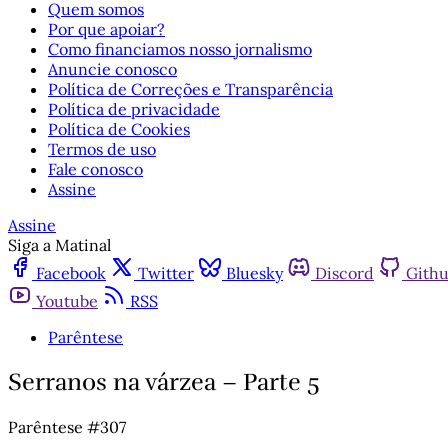
Quem somos
Por que apoiar?
Como financiamos nosso jornalismo
Anuncie conosco
Política de Correções e Transparência
Política de privacidade
Política de Cookies
Termos de uso
Fale conosco
Assine
Assine
Siga a Matinal
Facebook
Twitter
Bluesky
Discord
Gith
Youtube
RSS
Parêntese
Serranos na várzea – Parte 5
Parêntese #307