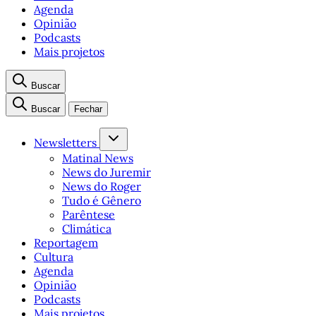
Agenda
Opinião
Podcasts
Mais projetos
Buscar
Buscar
Fechar
Newsletters
Matinal News
News do Juremir
News do Roger
Tudo é Gênero
Parêntese
Climática
Reportagem
Cultura
Agenda
Opinião
Podcasts
Mais projetos