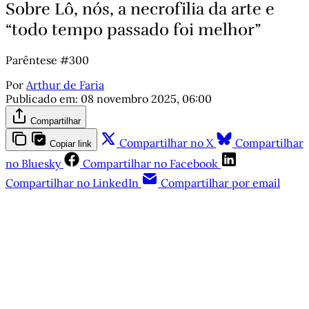
Sobre Lô, nós, a necrofilia da arte e
“todo tempo passado foi melhor”
Parêntese #300
Por
Arthur de Faria
Publicado em:
08 novembro 2025, 06:00
Compartilhar
Compartilhar no X
Compartilhar
Copiar link
no Bluesky
Compartilhar no Facebook
Compartilhar no LinkedIn
Compartilhar por email
Este post está disponível
apenas para quem apoia a
Matinal