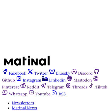
Assine agora
Já tem uma conta?
Entrar
Facebook
Twitter
Bluesky
Discord
Github
Instagram
Linkedin
Mastodon
Pinterest
Reddit
Telegram
Threads
Tiktok
Whatsapp
Youtube
RSS
Newsletters
Matinal News