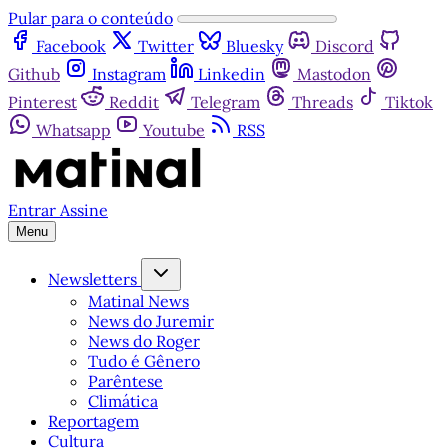
Pular para o conteúdo
Facebook
Twitter
Bluesky
Discord
Github
Instagram
Linkedin
Mastodon
Pinterest
Reddit
Telegram
Threads
Tiktok
Whatsapp
Youtube
RSS
Entrar
Assine
Menu
Newsletters
Matinal News
News do Juremir
News do Roger
Tudo é Gênero
Parêntese
Climática
Reportagem
Cultura