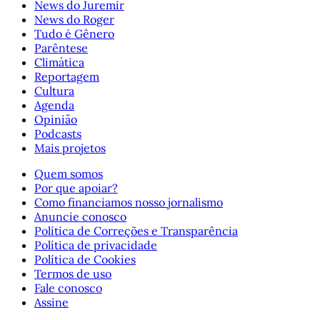
News do Juremir
News do Roger
Tudo é Gênero
Parêntese
Climática
Reportagem
Cultura
Agenda
Opinião
Podcasts
Mais projetos
Quem somos
Por que apoiar?
Como financiamos nosso jornalismo
Anuncie conosco
Política de Correções e Transparência
Política de privacidade
Política de Cookies
Termos de uso
Fale conosco
Assine