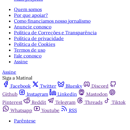
Quem somos
Por que apoiar?
Como financiamos nosso jornalismo
Anuncie conosco
Política de Correções e Transparência
Política de privacidade
Política de Cookies
Termos de uso
Fale conosco
Assine
Assine
Siga a Matinal
Facebook
Twitter
Bluesky
Discord
Github
Instagram
Linkedin
Mastodon
Pinterest
Reddit
Telegram
Threads
Tiktok
Whatsapp
Youtube
RSS
Parêntese