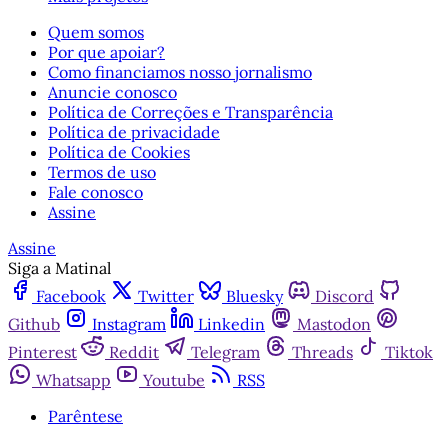
Quem somos
Por que apoiar?
Como financiamos nosso jornalismo
Anuncie conosco
Política de Correções e Transparência
Política de privacidade
Política de Cookies
Termos de uso
Fale conosco
Assine
Assine
Siga a Matinal
Facebook
Twitter
Bluesky
Discord
Github
Instagram
Linkedin
Mastodon
Pinterest
Reddit
Telegram
Threads
Tiktok
Whatsapp
Youtube
RSS
Parêntese