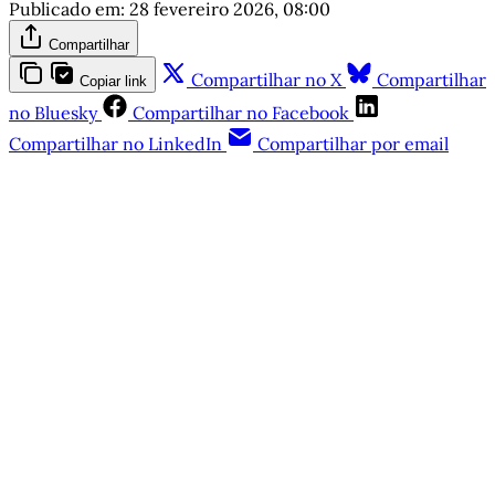
Publicado em:
28 fevereiro 2026, 08:00
Compartilhar
Compartilhar no X
Compartilhar
Copiar link
no Bluesky
Compartilhar no Facebook
Compartilhar no LinkedIn
Compartilhar por email
Este post está disponível
apenas para quem apoia a
Matinal
Assine agora
Já tem uma conta?
Entrar