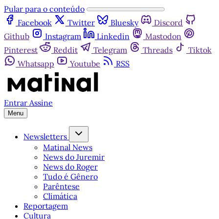
Pular para o conteúdo
Facebook
Twitter
Bluesky
Discord
Github
Instagram
Linkedin
Mastodon
Pinterest
Reddit
Telegram
Threads
Tiktok
Whatsapp
Youtube
RSS
Entrar
Assine
Menu
Newsletters
Matinal News
News do Juremir
News do Roger
Tudo é Gênero
Parêntese
Climática
Reportagem
Cultura