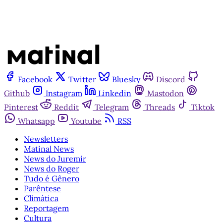
Facebook
Twitter
Bluesky
Discord
Github
Instagram
Linkedin
Mastodon
Pinterest
Reddit
Telegram
Threads
Tiktok
Whatsapp
Youtube
RSS
Newsletters
Matinal News
News do Juremir
News do Roger
Tudo é Gênero
Parêntese
Climática
Reportagem
Cultura