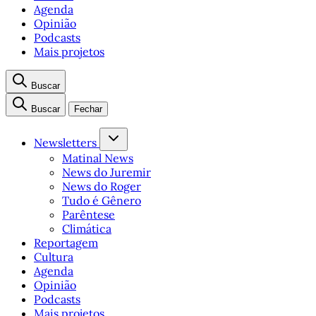
Agenda
Opinião
Podcasts
Mais projetos
Buscar
Buscar
Fechar
Newsletters
Matinal News
News do Juremir
News do Roger
Tudo é Gênero
Parêntese
Climática
Reportagem
Cultura
Agenda
Opinião
Podcasts
Mais projetos