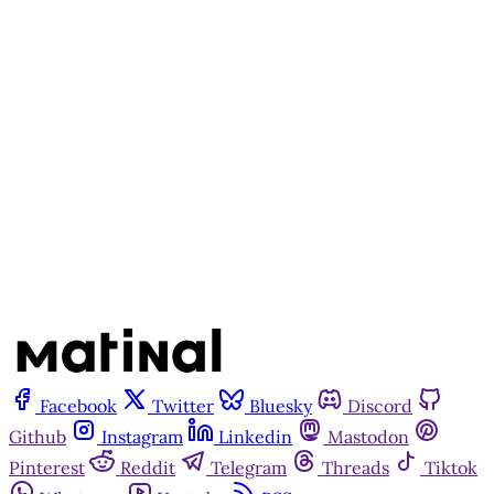
apenas para quem apoia a
Matinal
Assine agora
Já tem uma conta?
Entrar
Facebook
Twitter
Bluesky
Discord
Github
Instagram
Linkedin
Mastodon
Pinterest
Reddit
Telegram
Threads
Tiktok