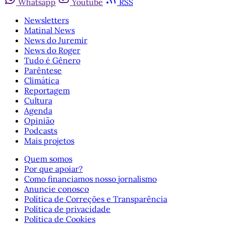
Whatsapp
Youtube
RSS
Newsletters
Matinal News
News do Juremir
News do Roger
Tudo é Gênero
Parêntese
Climática
Reportagem
Cultura
Agenda
Opinião
Podcasts
Mais projetos
Quem somos
Por que apoiar?
Como financiamos nosso jornalismo
Anuncie conosco
Política de Correções e Transparência
Política de privacidade
Política de Cookies