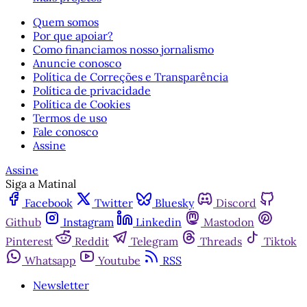
Quem somos
Por que apoiar?
Como financiamos nosso jornalismo
Anuncie conosco
Política de Correções e Transparência
Política de privacidade
Política de Cookies
Termos de uso
Fale conosco
Assine
Assine
Siga a Matinal
Facebook
Twitter
Bluesky
Discord
Github
Instagram
Linkedin
Mastodon
Pinterest
Reddit
Telegram
Threads
Tiktok
Whatsapp
Youtube
RSS
Newsletter