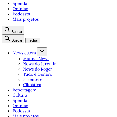
Agenda
Opinião
Podcasts
Mais projetos
Buscar
Buscar
Fechar
Newsletters
Matinal News
News do Juremir
News do Roger
Tudo é Gênero
Parêntese
Climática
Reportagem
Cultura
Agenda
Opinião
Podcasts
Mais projetos