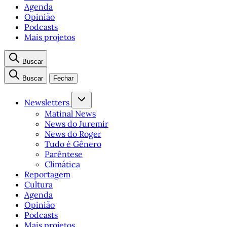
Agenda
Opinião
Podcasts
Mais projetos
Buscar
Buscar
Fechar
Newsletters
Matinal News
News do Juremir
News do Roger
Tudo é Gênero
Parêntese
Climática
Reportagem
Cultura
Agenda
Opinião
Podcasts
Mais projetos