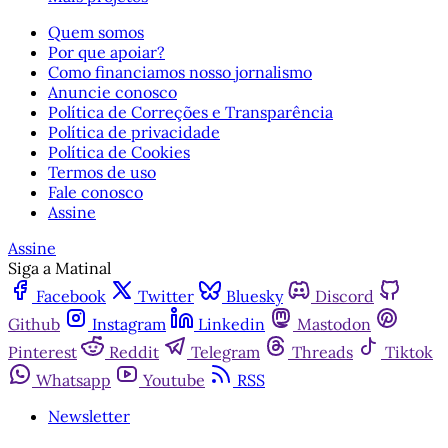
Quem somos
Por que apoiar?
Como financiamos nosso jornalismo
Anuncie conosco
Política de Correções e Transparência
Política de privacidade
Política de Cookies
Termos de uso
Fale conosco
Assine
Assine
Siga a Matinal
Facebook
Twitter
Bluesky
Discord
Github
Instagram
Linkedin
Mastodon
Pinterest
Reddit
Telegram
Threads
Tiktok
Whatsapp
Youtube
RSS
Newsletter