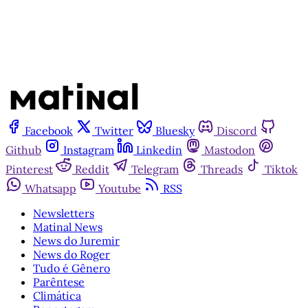
Facebook
Twitter
Bluesky
Discord
Github
Instagram
Linkedin
Mastodon
Pinterest
Reddit
Telegram
Threads
Tiktok
Whatsapp
Youtube
RSS
Newsletters
Matinal News
News do Juremir
News do Roger
Tudo é Gênero
Parêntese
Climática