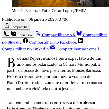
Moisés Barboza. Foto: Cesar Lopes/PMPA
Publicado em:
06 janeiro 2026, 07:00
Compartilhar
Compartilhar no X
Compartilhar
Copiar link
no Bluesky
Compartilhar no Facebook
Compartilhar no LinkedIn
Compartilhar por email
B
uenas! Repercutimos hoje a expectativa de um
ano menos polarizado na Câmara Municipal, a
partir da posse do novo presidente, Moisés Barboza.
Ele será responsável por conduzir a votação do
Plano Diretor e sinalizou que quer deixar uma marca
no combate à violência contra jovens.
Também publicamos uma entrevista do professor
Luís Augusto Fischer
com a primeira mulher a