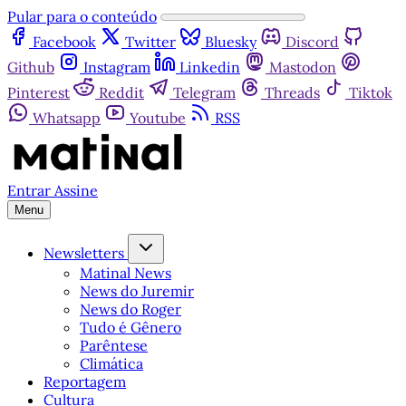
Pular para o conteúdo
Facebook
Twitter
Bluesky
Discord
Github
Instagram
Linkedin
Mastodon
Pinterest
Reddit
Telegram
Threads
Tiktok
Whatsapp
Youtube
RSS
Entrar
Assine
Menu
Newsletters
Matinal News
News do Juremir
News do Roger
Tudo é Gênero
Parêntese
Climática
Reportagem
Cultura