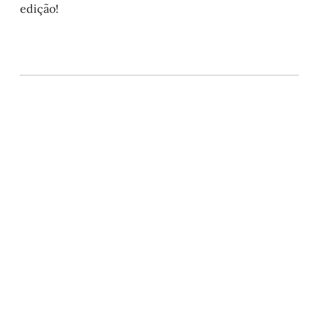
edição!
Este post está disponível
apenas para quem apoia a
Matinal
Assine agora
Já tem uma conta?
Entrar