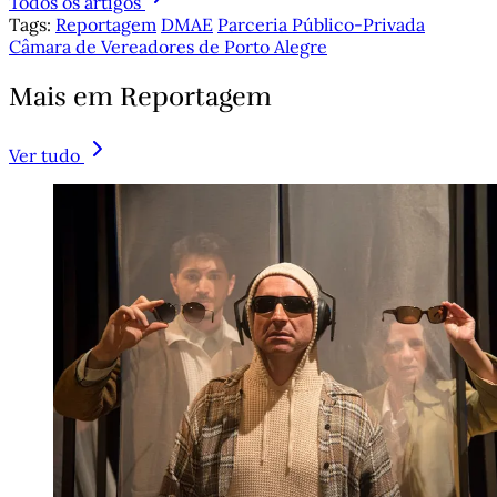
Todos os artigos
Tags:
Reportagem
DMAE
Parceria Público-Privada
Câmara de Vereadores de Porto Alegre
Mais em Reportagem
Ver tudo