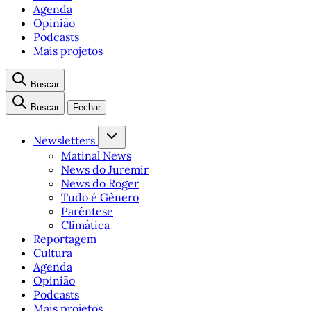
Agenda
Opinião
Podcasts
Mais projetos
Buscar
Buscar
Fechar
Newsletters
Matinal News
News do Juremir
News do Roger
Tudo é Gênero
Parêntese
Climática
Reportagem
Cultura
Agenda
Opinião
Podcasts
Mais projetos