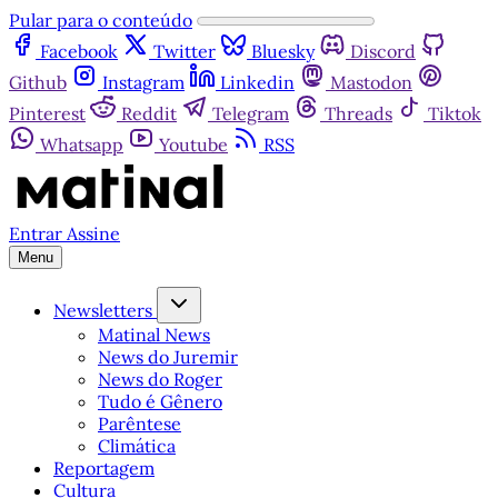
Pular para o conteúdo
Facebook
Twitter
Bluesky
Discord
Github
Instagram
Linkedin
Mastodon
Pinterest
Reddit
Telegram
Threads
Tiktok
Whatsapp
Youtube
RSS
Entrar
Assine
Menu
Newsletters
Matinal News
News do Juremir
News do Roger
Tudo é Gênero
Parêntese
Climática
Reportagem
Cultura