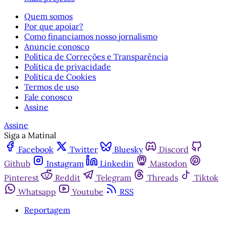
Quem somos
Por que apoiar?
Como financiamos nosso jornalismo
Anuncie conosco
Política de Correções e Transparência
Política de privacidade
Política de Cookies
Termos de uso
Fale conosco
Assine
Assine
Siga a Matinal
Facebook
Twitter
Bluesky
Discord
Github
Instagram
Linkedin
Mastodon
Pinterest
Reddit
Telegram
Threads
Tiktok
Whatsapp
Youtube
RSS
Reportagem