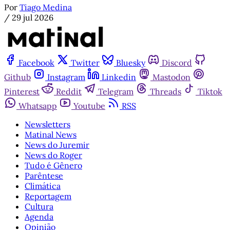
Por
Tiago Medina
/
29 jul 2026
Facebook
Twitter
Bluesky
Discord
Github
Instagram
Linkedin
Mastodon
Pinterest
Reddit
Telegram
Threads
Tiktok
Whatsapp
Youtube
RSS
Newsletters
Matinal News
News do Juremir
News do Roger
Tudo é Gênero
Parêntese
Climática
Reportagem
Cultura
Agenda
Opinião