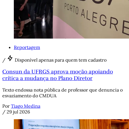
Reportagem
/
Disponível apenas para quem tem cadastro
Consun da UFRGS aprova moção apoiando
crítica a mudança no Plano Diretor
Texto endossa nota pública de professor que denuncia o
esvaziamento do CMDUA
Por
Tiago Medina
/
29 jul 2026