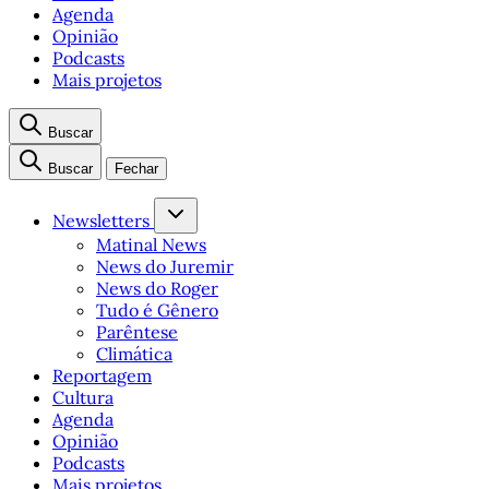
Agenda
Opinião
Podcasts
Mais projetos
Buscar
Buscar
Fechar
Newsletters
Matinal News
News do Juremir
News do Roger
Tudo é Gênero
Parêntese
Climática
Reportagem
Cultura
Agenda
Opinião
Podcasts
Mais projetos