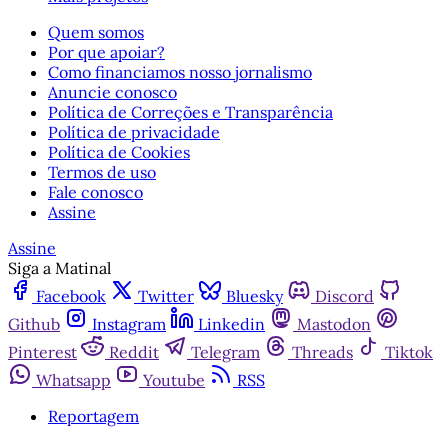
Quem somos
Por que apoiar?
Como financiamos nosso jornalismo
Anuncie conosco
Política de Correções e Transparência
Política de privacidade
Política de Cookies
Termos de uso
Fale conosco
Assine
Assine
Siga a Matinal
Facebook
Twitter
Bluesky
Discord
Github
Instagram
Linkedin
Mastodon
Pinterest
Reddit
Telegram
Threads
Tiktok
Whatsapp
Youtube
RSS
Reportagem