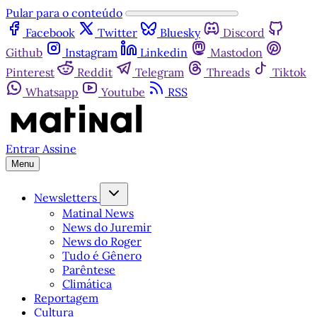
Pular para o conteúdo
Facebook
Twitter
Bluesky
Discord
Github
Instagram
Linkedin
Mastodon
Pinterest
Reddit
Telegram
Threads
Tiktok
Whatsapp
Youtube
RSS
Entrar
Assine
Menu
Newsletters
Matinal News
News do Juremir
News do Roger
Tudo é Gênero
Parêntese
Climática
Reportagem
Cultura