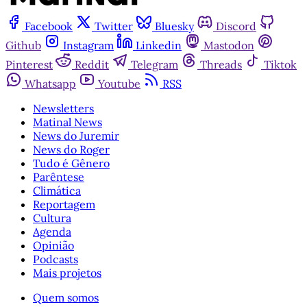
Facebook
Twitter
Bluesky
Discord
Github
Instagram
Linkedin
Mastodon
Pinterest
Reddit
Telegram
Threads
Tiktok
Whatsapp
Youtube
RSS
Newsletters
Matinal News
News do Juremir
News do Roger
Tudo é Gênero
Parêntese
Climática
Reportagem
Cultura
Agenda
Opinião
Podcasts
Mais projetos
Quem somos