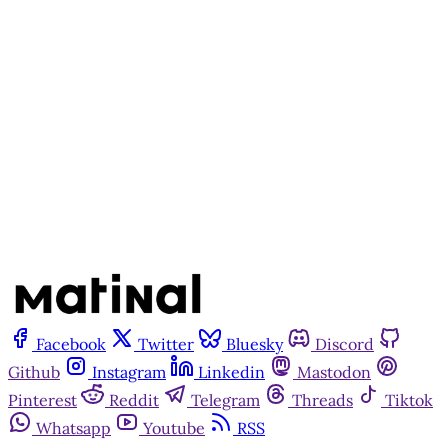
Matinal
Inscreva-se gratuitamente
Já tem uma conta?
Entrar
Facebook
Twitter
Bluesky
Discord
Github
Instagram
Linkedin
Mastodon
Pinterest
Reddit
Telegram
Threads
Tiktok
Whatsapp
Youtube
RSS