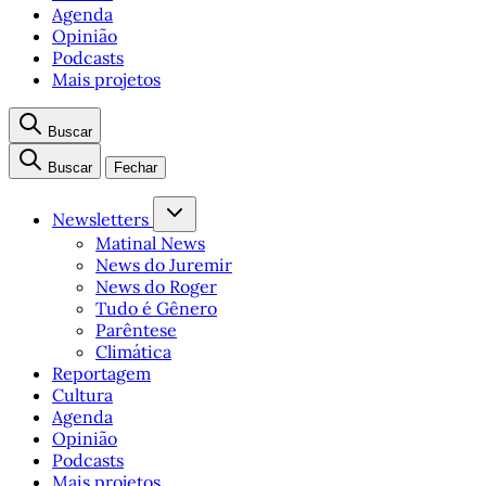
Agenda
Opinião
Podcasts
Mais projetos
Buscar
Buscar
Fechar
Newsletters
Matinal News
News do Juremir
News do Roger
Tudo é Gênero
Parêntese
Climática
Reportagem
Cultura
Agenda
Opinião
Podcasts
Mais projetos