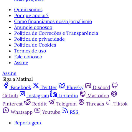
Quem somos
Por que apoiar?
Como financiamos nosso jornalismo
Anuncie conosco
Política de Correções e Transparência
Política de privacidade
Política de Cookies
Termos de uso
Fale conosco
Assine
Assine
Siga a Matinal
Facebook
Twitter
Bluesky
Discord
Github
Instagram
Linkedin
Mastodon
Pinterest
Reddit
Telegram
Threads
Tiktok
Whatsapp
Youtube
RSS
Reportagem