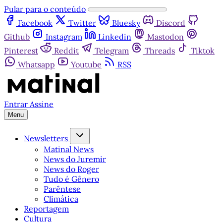
Pular para o conteúdo
Facebook
Twitter
Bluesky
Discord
Github
Instagram
Linkedin
Mastodon
Pinterest
Reddit
Telegram
Threads
Tiktok
Whatsapp
Youtube
RSS
Entrar
Assine
Menu
Newsletters
Matinal News
News do Juremir
News do Roger
Tudo é Gênero
Parêntese
Climática
Reportagem
Cultura