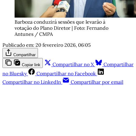
Barboza conduzirá sessões que levarão à 
votação do Plano Diretor | Foto: Fernando 
Antunes / CMPA
Publicado em:
20 fevereiro 2026, 06:05
Compartilhar
Compartilhar no X
Compartilhar
Copiar link
no Bluesky
Compartilhar no Facebook
Compartilhar no LinkedIn
Compartilhar por email
Este post é aberto e está
disponível para quem tem
cadastro gratuito no site da