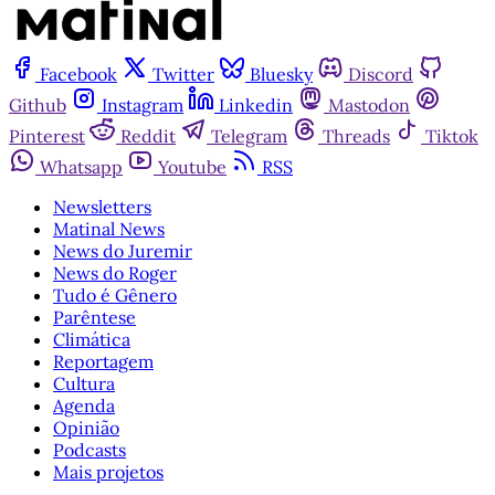
Facebook
Twitter
Bluesky
Discord
Github
Instagram
Linkedin
Mastodon
Pinterest
Reddit
Telegram
Threads
Tiktok
Whatsapp
Youtube
RSS
Newsletters
Matinal News
News do Juremir
News do Roger
Tudo é Gênero
Parêntese
Climática
Reportagem
Cultura
Agenda
Opinião
Podcasts
Mais projetos