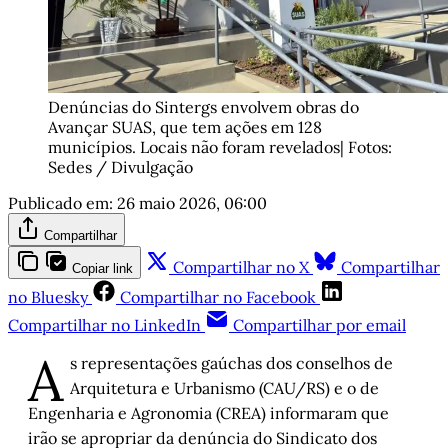
Denúncias do Sintergs envolvem obras do 
Avançar SUAS, que tem ações em 128 
municípios. Locais não foram revelados| Fotos: 
Sedes / Divulgação
Publicado em:
26 maio 2026, 06:00
Compartilhar
Compartilhar no X
Compartilhar
Copiar link
no Bluesky
Compartilhar no Facebook
Compartilhar no LinkedIn
Compartilhar por email
A
s representações gaúchas dos conselhos de
Arquitetura e Urbanismo (CAU/RS) e o de
Engenharia e Agronomia (CREA) informaram que
irão se apropriar da denúncia do Sindicato dos