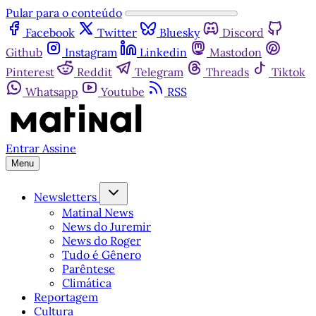
Pular para o conteúdo
Facebook
Twitter
Bluesky
Discord
Github
Instagram
Linkedin
Mastodon
Pinterest
Reddit
Telegram
Threads
Tiktok
Whatsapp
Youtube
RSS
Entrar
Assine
Menu
Newsletters
Matinal News
News do Juremir
News do Roger
Tudo é Gênero
Parêntese
Climática
Reportagem
Cultura