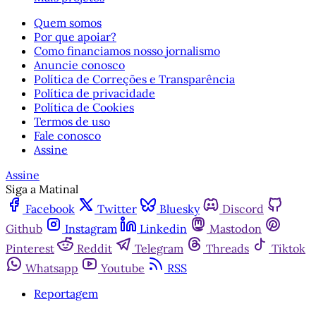
Quem somos
Por que apoiar?
Como financiamos nosso jornalismo
Anuncie conosco
Política de Correções e Transparência
Política de privacidade
Política de Cookies
Termos de uso
Fale conosco
Assine
Assine
Siga a Matinal
Facebook
Twitter
Bluesky
Discord
Github
Instagram
Linkedin
Mastodon
Pinterest
Reddit
Telegram
Threads
Tiktok
Whatsapp
Youtube
RSS
Reportagem