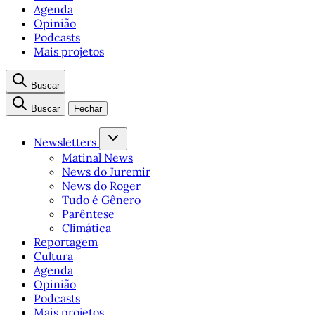
Agenda
Opinião
Podcasts
Mais projetos
Buscar
Buscar
Fechar
Newsletters
Matinal News
News do Juremir
News do Roger
Tudo é Gênero
Parêntese
Climática
Reportagem
Cultura
Agenda
Opinião
Podcasts
Mais projetos