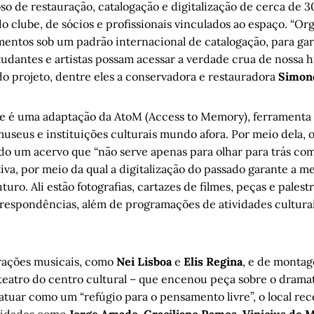
so de restauração, catalogação e digitalização de cerca de 
do clube, de sócios e profissionais vinculados ao espaço. “O
entos sob um padrão internacional de catalogação, para gar
udantes e artistas possam acessar a verdade crua de nossa hi
do projeto, dentre eles a conservadora e restauradora
Simone
ne é uma adaptação da AtoM (Access to Memory), ferramenta
useus e instituições culturais mundo afora. Por meio dela, 
do um acervo que “não serve apenas para olhar para trás com
iva, por meio da qual a digitalização do passado garante a m
turo. Ali estão fotografias, cartazes de filmes, peças e palestr
rrespondências, além de programações de atividades cultur
trações musicais, como
Nei Lisboa
e
Elis Regina
, e de montag
eatro do centro cultural – que encenou peça sobre o dram
 atuar como um “refúgio para o pensamento livre”, o local r
alidades como
Jorge Amado
,
Graciliano Ramos
,
Vinicius de 