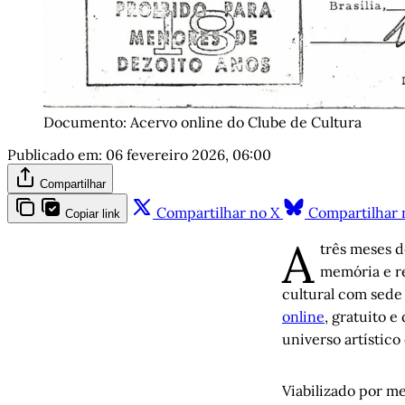
Documento: Acervo online do Clube de Cultura
Publicado em:
06 fevereiro 2026, 06:00
Compartilhar
Compartilhar no X
Compartilhar 
Copiar link
A
três meses d
memória e re
cultural com sede
online
, gratuito e
universo artístico 
Viabilizado por m