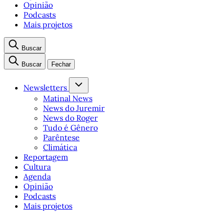
Opinião
Podcasts
Mais projetos
Buscar
Buscar
Fechar
Newsletters
Matinal News
News do Juremir
News do Roger
Tudo é Gênero
Parêntese
Climática
Reportagem
Cultura
Agenda
Opinião
Podcasts
Mais projetos