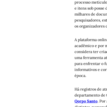
processo meticulo
e itens sob posse 
milhares de docum
pesquisadores, est
os organizadores 
A plataforma onli
acadêmico e por m
considera ter cria
uma ferramenta at
para enfrentar o fu
informativos e co
época.
Há registros de a
departamento de t
Qorpo Santo
. Por
distintas, person