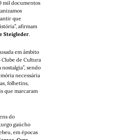
30 mil documentos
rganizamos
antir que
stória”, afirmam
 Steigleder
.
 usada em âmbito
o Clube de Cultura
 nostalgia”, sendo
emória necessária
as, folhetins,
ais que marcaram
ens do
aturgo gaúcho
ecebeu, em épocas
Moraes
,
Cyro