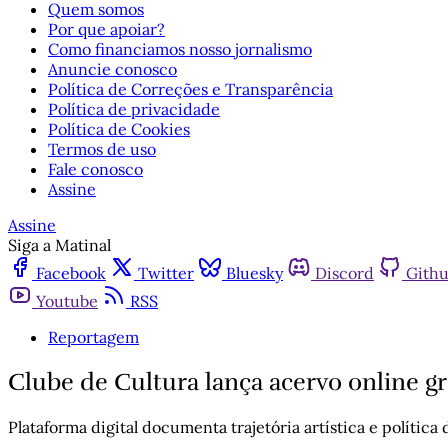
Quem somos
Por que apoiar?
Como financiamos nosso jornalismo
Anuncie conosco
Política de Correções e Transparência
Política de privacidade
Política de Cookies
Termos de uso
Fale conosco
Assine
Assine
Siga a Matinal
Facebook
Twitter
Bluesky
Discord
Gith
Youtube
RSS
Reportagem
Clube de Cultura lança acervo online gra
Plataforma digital documenta trajetória artística e política