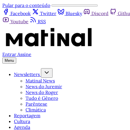
Pular para o conteúdo
Facebook
Twitter
Bluesky
Discord
Gith
Youtube
RSS
Entrar
Assine
Menu
Newsletters
Matinal News
News do Juremir
News do Roger
Tudo é Gênero
Parêntese
Climática
Reportagem
Cultura
Agenda