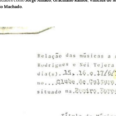
io Machado
.