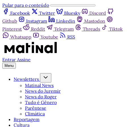
Pular para o conteúdo
Facebook
Twitter
Bluesky
Discord
Github
Instagram
Linkedin
Mastodon
Pinterest
Reddit
Telegram
Threads
Tiktok
Whatsapp
Youtube
RSS
Entrar
Assine
Menu
Newsletters
Matinal News
News do Juremir
News do Roger
Tudo é Gênero
Parêntese
Climática
Reportagem
Cultura