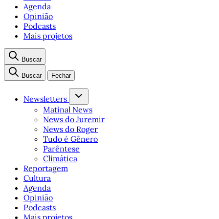
Agenda
Opinião
Podcasts
Mais projetos
Buscar
Buscar
Fechar
Newsletters
Matinal News
News do Juremir
News do Roger
Tudo é Gênero
Parêntese
Climática
Reportagem
Cultura
Agenda
Opinião
Podcasts
Mais projetos