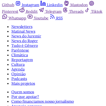
Github
Instagram
Linkedin
Mastodon
Pinterest
Reddit
Telegram
Threads
Tiktok
Whatsapp
Youtube
RSS
Newsletters
Matinal News
News do Juremir
News do Roger
Tudo é Gênero
Parêntese
Climática
Reportagem
Cultura
Agenda
Opinião
Podcasts
Mais projetos
Quem somos
Por que apoiar?
Como financiamos nosso jornalismo
Anuncie conosco