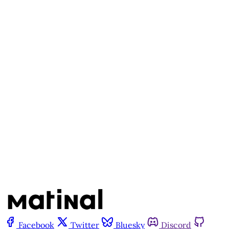
disponível para quem tem
cadastro gratuito no site da
Matinal
Inscreva-se gratuitamente
Já tem uma conta?
Entrar
Facebook
Twitter
Bluesky
Discord