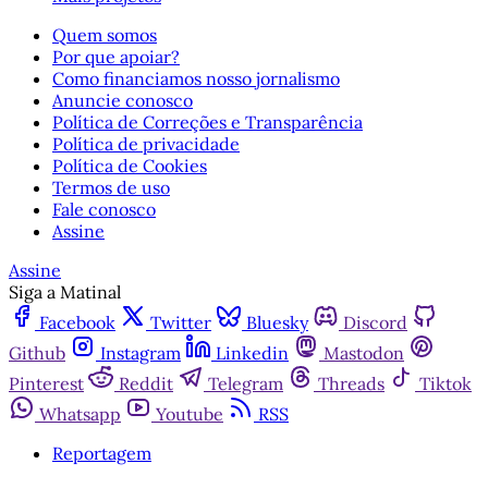
Quem somos
Por que apoiar?
Como financiamos nosso jornalismo
Anuncie conosco
Política de Correções e Transparência
Política de privacidade
Política de Cookies
Termos de uso
Fale conosco
Assine
Assine
Siga a Matinal
Facebook
Twitter
Bluesky
Discord
Github
Instagram
Linkedin
Mastodon
Pinterest
Reddit
Telegram
Threads
Tiktok
Whatsapp
Youtube
RSS
Reportagem