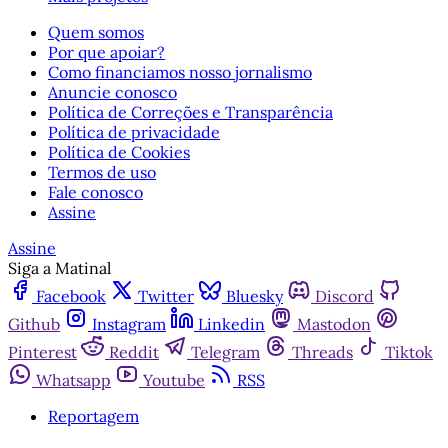
Quem somos
Por que apoiar?
Como financiamos nosso jornalismo
Anuncie conosco
Política de Correções e Transparência
Política de privacidade
Política de Cookies
Termos de uso
Fale conosco
Assine
Assine
Siga a Matinal
Facebook
Twitter
Bluesky
Discord
Github
Instagram
Linkedin
Mastodon
Pinterest
Reddit
Telegram
Threads
Tiktok
Whatsapp
Youtube
RSS
Reportagem