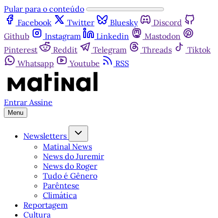
Pular para o conteúdo
Facebook
Twitter
Bluesky
Discord
Github
Instagram
Linkedin
Mastodon
Pinterest
Reddit
Telegram
Threads
Tiktok
Whatsapp
Youtube
RSS
Entrar
Assine
Menu
Newsletters
Matinal News
News do Juremir
News do Roger
Tudo é Gênero
Parêntese
Climática
Reportagem
Cultura