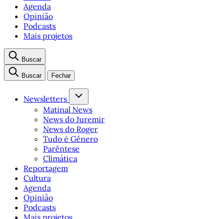
Agenda
Opinião
Podcasts
Mais projetos
Buscar
Buscar
Fechar
Newsletters
Matinal News
News do Juremir
News do Roger
Tudo é Gênero
Parêntese
Climática
Reportagem
Cultura
Agenda
Opinião
Podcasts
Mais projetos