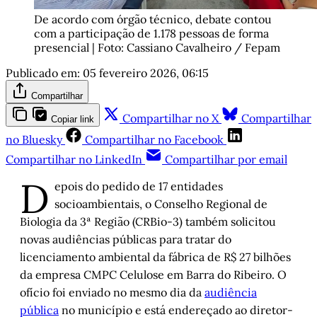
De acordo com órgão técnico, debate contou 
com a participação de 1.178 pessoas de forma 
presencial | Foto: Cassiano Cavalheiro / Fepam
Publicado em:
05 fevereiro 2026, 06:15
Compartilhar
Compartilhar no X
Compartilhar
Copiar link
no Bluesky
Compartilhar no Facebook
Compartilhar no LinkedIn
Compartilhar por email
D
epois do pedido de 17 entidades
socioambientais, o Conselho Regional de
Biologia da 3ª Região (CRBio-3) também solicitou
novas audiências públicas para tratar do
licenciamento ambiental da fábrica de R$ 27 bilhões
da empresa CMPC Celulose em Barra do Ribeiro. O
ofício foi enviado no mesmo dia da
audiência
pública
no município e está endereçado ao diretor-