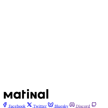
disponível para quem tem
cadastro gratuito no site da
Matinal
Inscreva-se gratuitamente
Já tem uma conta?
Entrar
Facebook
Twitter
Bluesky
Discord