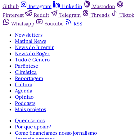
Github
Instagram
Linkedin
Mastodon
Pinterest
Reddit
Telegram
Threads
Tiktok
Whatsapp
Youtube
RSS
Newsletters
Matinal News
News do Juremir
News do Roger
Tudo é Gênero
Parêntese
Climática
Reportagem
Cultura
Agenda
Opinião
Podcasts
Mais projetos
Quem somos
Por que apoiar?
Como financiamos nosso jornalismo
Anuncie conosco