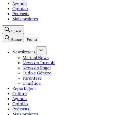
Agenda
Opinião
Podcasts
Mais projetos
Buscar
Buscar
Fechar
Newsletters
Matinal News
News do Juremir
News do Roger
Tudo é Gênero
Parêntese
Climática
Reportagem
Cultura
Agenda
Opinião
Podcasts
Mais projetos