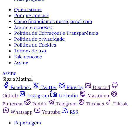
Quem somos
Por que apoiar?
Como financiamos nosso jornalismo
Anuncie conosco
Política de Correções e Transparência
Política de privacidade
Política de Cookies
Termos de uso
Fale conosco
Assine
Assine
Siga a Matinal
Facebook
Twitter
Bluesky
Discord
Github
Instagram
Linkedin
Mastodon
Pinterest
Reddit
Telegram
Threads
Tiktok
Whatsapp
Youtube
RSS
Reportagem