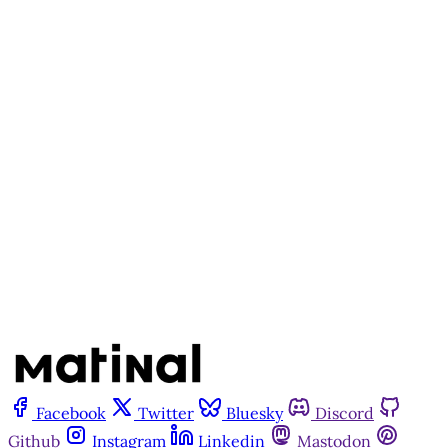
disponível para quem tem
cadastro gratuito no site da
Matinal
Inscreva-se gratuitamente
Já tem uma conta?
Entrar
Facebook
Twitter
Bluesky
Discord
Github
Instagram
Linkedin
Mastodon