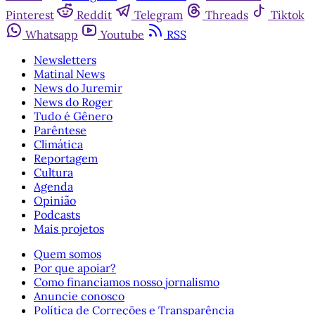
Pinterest
Reddit
Telegram
Threads
Tiktok
Whatsapp
Youtube
RSS
Newsletters
Matinal News
News do Juremir
News do Roger
Tudo é Gênero
Parêntese
Climática
Reportagem
Cultura
Agenda
Opinião
Podcasts
Mais projetos
Quem somos
Por que apoiar?
Como financiamos nosso jornalismo
Anuncie conosco
Política de Correções e Transparência