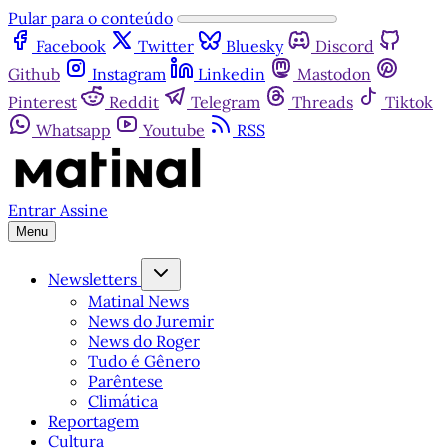
Pular para o conteúdo
Facebook
Twitter
Bluesky
Discord
Github
Instagram
Linkedin
Mastodon
Pinterest
Reddit
Telegram
Threads
Tiktok
Whatsapp
Youtube
RSS
Entrar
Assine
Menu
Newsletters
Matinal News
News do Juremir
News do Roger
Tudo é Gênero
Parêntese
Climática
Reportagem
Cultura