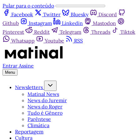
Pular para o conteúdo
Facebook
Twitter
Bluesky
Discord
Github
Instagram
Linkedin
Mastodon
Pinterest
Reddit
Telegram
Threads
Tiktok
Whatsapp
Youtube
RSS
Entrar
Assine
Menu
Newsletters
Matinal News
News do Juremir
News do Roger
Tudo é Gênero
Parêntese
Climática
Reportagem
Cultura