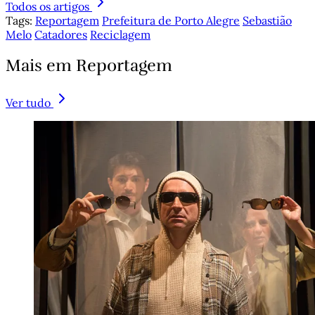
Todos os artigos
Tags:
Reportagem
Prefeitura de Porto Alegre
Sebastião
Melo
Catadores
Reciclagem
Mais em Reportagem
Ver tudo