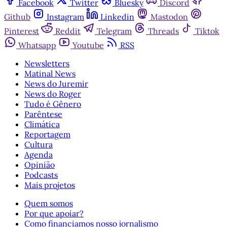
Facebook
Twitter
Bluesky
Discord
Github
Instagram
Linkedin
Mastodon
Pinterest
Reddit
Telegram
Threads
Tiktok
Whatsapp
Youtube
RSS
Newsletters
Matinal News
News do Juremir
News do Roger
Tudo é Gênero
Parêntese
Climática
Reportagem
Cultura
Agenda
Opinião
Podcasts
Mais projetos
Quem somos
Por que apoiar?
Como financiamos nosso jornalismo