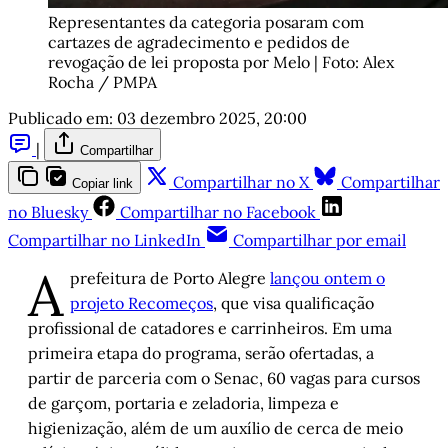
Representantes da categoria posaram com 
cartazes de agradecimento e pedidos de 
revogação de lei proposta por Melo | Foto: Alex 
Rocha / PMPA
Publicado em:
03 dezembro 2025, 20:00
|
Compartilhar
Compartilhar no X
Compartilhar
Copiar link
no Bluesky
Compartilhar no Facebook
Compartilhar no LinkedIn
Compartilhar por email
A
prefeitura de Porto Alegre
lançou ontem o
projeto Recomeços
, que visa qualificação
profissional de catadores e carrinheiros. Em uma
primeira etapa do programa, serão ofertadas, a
partir de parceria com o Senac, 60 vagas para cursos
de garçom, portaria e zeladoria, limpeza e
higienização, além de um auxílio de cerca de meio