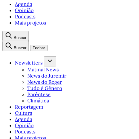
Agenda
Opinião
Podcasts
Mais projetos
Buscar
Buscar
Fechar
Newsletters
Matinal News
News do Juremir
News do Roger
Tudo é Gênero
Parêntese
Climática
Reportagem
Cultura
Agenda
Opinião
Podcasts
Mais projetos