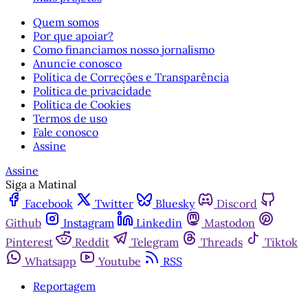
Quem somos
Por que apoiar?
Como financiamos nosso jornalismo
Anuncie conosco
Política de Correções e Transparência
Política de privacidade
Política de Cookies
Termos de uso
Fale conosco
Assine
Assine
Siga a Matinal
Facebook
Twitter
Bluesky
Discord
Github
Instagram
Linkedin
Mastodon
Pinterest
Reddit
Telegram
Threads
Tiktok
Whatsapp
Youtube
RSS
Reportagem