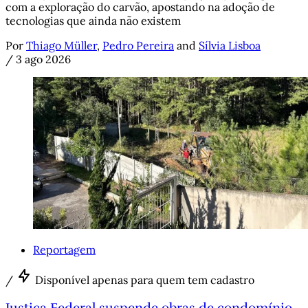
com a exploração do carvão, apostando na adoção de
tecnologias que ainda não existem
Por
Thiago Müller
,
Pedro Pereira
and
Sílvia Lisboa
/
3 ago 2026
Reportagem
/
Disponível apenas para quem tem cadastro
Justiça Federal suspende obras de condomínio