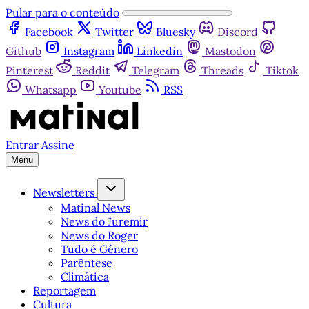
Pular para o conteúdo
Facebook
Twitter
Bluesky
Discord
Github
Instagram
Linkedin
Mastodon
Pinterest
Reddit
Telegram
Threads
Tiktok
Whatsapp
Youtube
RSS
Entrar
Assine
Menu
Newsletters
Matinal News
News do Juremir
News do Roger
Tudo é Gênero
Parêntese
Climática
Reportagem
Cultura