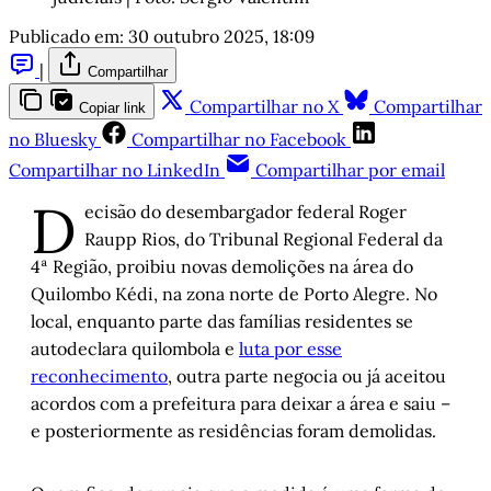
Publicado em:
30 outubro 2025, 18:09
|
Compartilhar
Compartilhar no X
Compartilhar
Copiar link
no Bluesky
Compartilhar no Facebook
Compartilhar no LinkedIn
Compartilhar por email
D
ecisão do desembargador federal Roger
Raupp Rios, do Tribunal Regional Federal da
4ª Região, proibiu novas demolições na área do
Quilombo Kédi, na zona norte de Porto Alegre. No
local, enquanto parte das famílias residentes se
autodeclara quilombola e
luta por esse
reconhecimento
, outra parte negocia ou já aceitou
acordos com a prefeitura para deixar a área e saiu –
e posteriormente as residências foram demolidas.