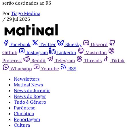
serão destinados ao RS
Por
Tiago Medina
/
29 jul 2026
Facebook
Twitter
Bluesky
Discord
Github
Instagram
Linkedin
Mastodon
Pinterest
Reddit
Telegram
Threads
Tiktok
Whatsapp
Youtube
RSS
Newsletters
Matinal News
News do Juremir
News do Roger
Tudo é Gênero
Parêntese
Climática
Reportagem
Cultura