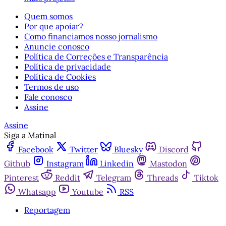
Quem somos
Por que apoiar?
Como financiamos nosso jornalismo
Anuncie conosco
Política de Correções e Transparência
Política de privacidade
Política de Cookies
Termos de uso
Fale conosco
Assine
Assine
Siga a Matinal
Facebook
Twitter
Bluesky
Discord
Github
Instagram
Linkedin
Mastodon
Pinterest
Reddit
Telegram
Threads
Tiktok
Whatsapp
Youtube
RSS
Reportagem