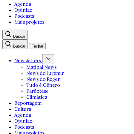
Agenda
Opinião
Podcasts
Mais projetos
Buscar
Buscar
Fechar
Newsletters
Matinal News
News do Juremir
News do Roger
Tudo é Gênero
Parêntese
Climática
Reportagem
Cultura
Agenda
Opinião
Podcasts
Mais projetos