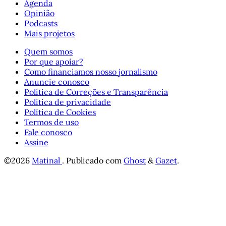
Agenda
Opinião
Podcasts
Mais projetos
Quem somos
Por que apoiar?
Como financiamos nosso jornalismo
Anuncie conosco
Política de Correções e Transparência
Política de privacidade
Política de Cookies
Termos de uso
Fale conosco
Assine
©2026
Matinal
.
Publicado com
Ghost
&
Gazet
.