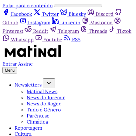
Pular para o conteúdo
Facebook
Twitter
Bluesky
Discord
Github
Instagram
Linkedin
Mastodon
Pinterest
Reddit
Telegram
Threads
Tiktok
Whatsapp
Youtube
RSS
Entrar
Assine
Menu
Newsletters
Matinal News
News do Juremir
News do Roger
Tudo é Gênero
Parêntese
Climática
Reportagem
Cultura