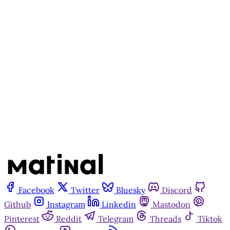
cadastro gratuito no site da
Matinal
Inscreva-se gratuitamente
Já tem uma conta?
Entrar
Facebook
Twitter
Bluesky
Discord
Github
Instagram
Linkedin
Mastodon
Pinterest
Reddit
Telegram
Threads
Tiktok