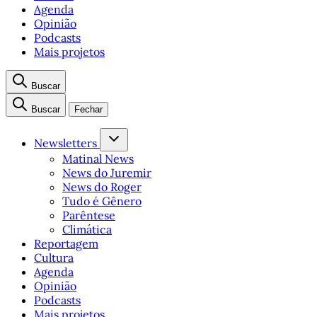
Agenda
Opinião
Podcasts
Mais projetos
Buscar
Buscar
Fechar
Newsletters
Matinal News
News do Juremir
News do Roger
Tudo é Gênero
Parêntese
Climática
Reportagem
Cultura
Agenda
Opinião
Podcasts
Mais projetos