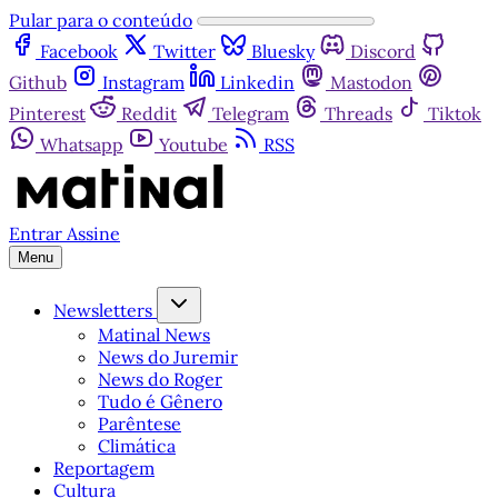
Pular para o conteúdo
Facebook
Twitter
Bluesky
Discord
Github
Instagram
Linkedin
Mastodon
Pinterest
Reddit
Telegram
Threads
Tiktok
Whatsapp
Youtube
RSS
Entrar
Assine
Menu
Newsletters
Matinal News
News do Juremir
News do Roger
Tudo é Gênero
Parêntese
Climática
Reportagem
Cultura