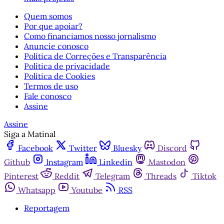
Quem somos
Por que apoiar?
Como financiamos nosso jornalismo
Anuncie conosco
Política de Correções e Transparência
Política de privacidade
Política de Cookies
Termos de uso
Fale conosco
Assine
Assine
Siga a Matinal
Facebook
Twitter
Bluesky
Discord
Github
Instagram
Linkedin
Mastodon
Pinterest
Reddit
Telegram
Threads
Tiktok
Whatsapp
Youtube
RSS
Reportagem