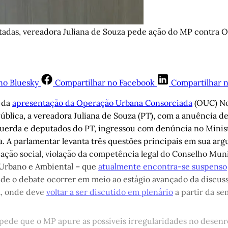
adas, vereadora Juliana de Souza pede ação do MP contra 
no Bluesky
Compartilhar no Facebook
Compartilhar 
s da
apresentação da Operação Urbana Consorciada
(OUC) No
ública, a vereadora Juliana de Souza (PT), com a anuência d
uerda e deputados do PT, ingressou com denúncia no Minist
a. A parlamentar levanta três questões principais em sua arg
pação social, violação da competência legal do Conselho Mun
Urbano e Ambiental – que
atualmente encontra-se suspenso
o de o debate ocorrer em meio ao estágio avançado da discus
a, onde deve
voltar a ser discutido em plenário
a partir da s
pede que o MP apure as possíveis irregularidades no desenr