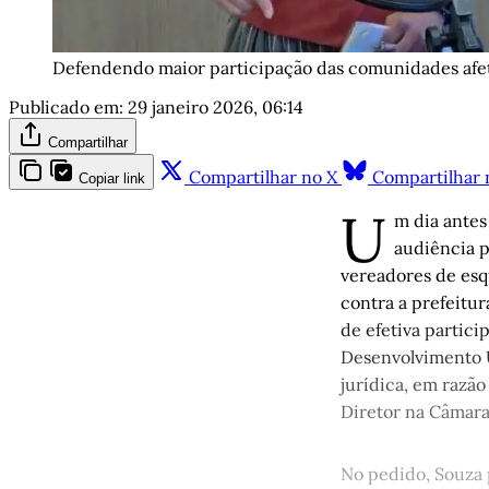
Defendendo maior participação das comunidades afet
Publicado em:
29 janeiro 2026, 06:14
Compartilhar
Compartilhar no X
Compartilhar 
Copiar link
U
m dia ante
audiência p
vereadores de esq
contra a prefeitur
de efetiva partici
Desenvolvimento 
jurídica, em razã
Diretor na Câmar
No pedido, Souza 