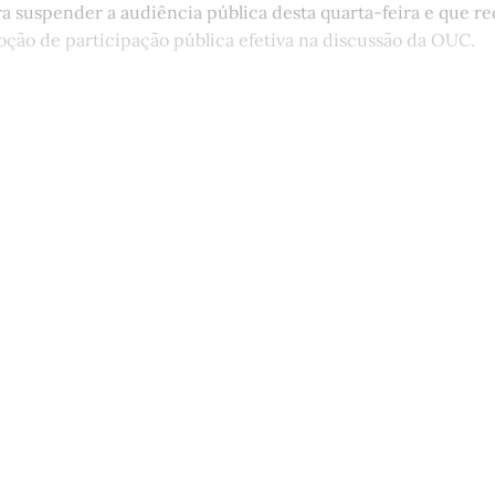
a suspender a audiência pública desta quarta-feira e que re
ção de participação pública efetiva na discussão da OUC.
st é aberto e está disponível para 
cadastro gratuito no site da Matinal
Inscreva-se gratuitamente
Já tem uma conta?
Entrar