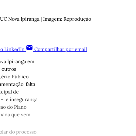
OUC Nova Ipiranga | Imagem: Reprodução
no LinkedIn
Compartilhar por email
va Ipiranga em
e outros
ério Público
umentação: falta
icipal de
–, e insegurança
são do Plano
emana que vem.
olar do processo,