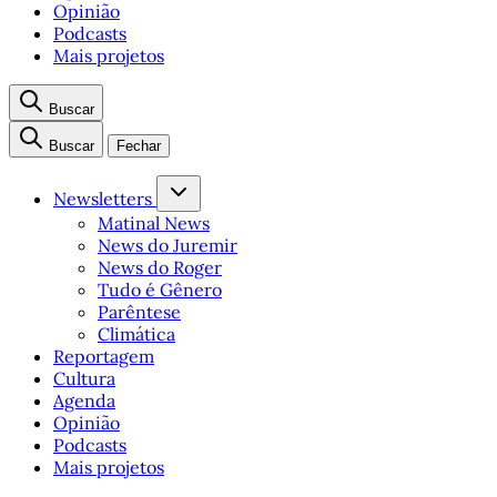
Opinião
Podcasts
Mais projetos
Buscar
Buscar
Fechar
Newsletters
Matinal News
News do Juremir
News do Roger
Tudo é Gênero
Parêntese
Climática
Reportagem
Cultura
Agenda
Opinião
Podcasts
Mais projetos