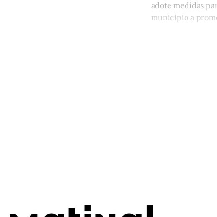
adote medidas par
município a promo
Este po