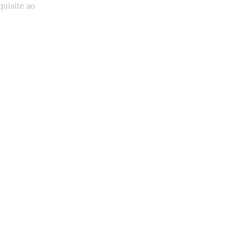
quisite ao
quem tem