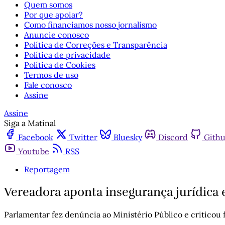
Quem somos
Por que apoiar?
Como financiamos nosso jornalismo
Anuncie conosco
Política de Correções e Transparência
Política de privacidade
Política de Cookies
Termos de uso
Fale conosco
Assine
Assine
Siga a Matinal
Facebook
Twitter
Bluesky
Discord
Gith
Youtube
RSS
Reportagem
Vereadora aponta insegurança jurídica 
Parlamentar fez denúncia ao Ministério Público e criticou f