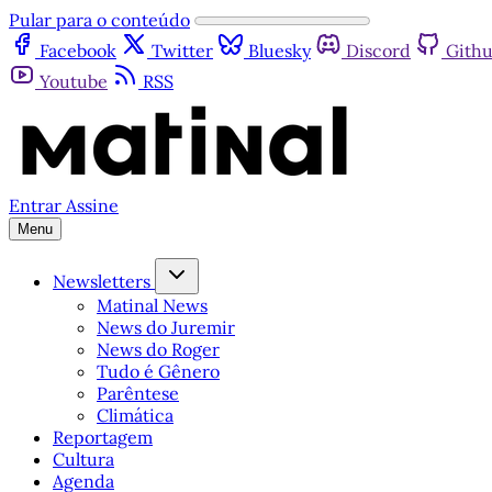
Pular para o conteúdo
Facebook
Twitter
Bluesky
Discord
Gith
Youtube
RSS
Entrar
Assine
Menu
Newsletters
Matinal News
News do Juremir
News do Roger
Tudo é Gênero
Parêntese
Climática
Reportagem
Cultura
Agenda