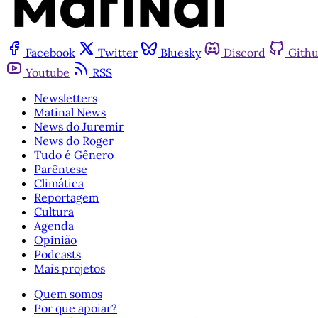
Facebook
Twitter
Bluesky
Discord
Gith
Youtube
RSS
Newsletters
Matinal News
News do Juremir
News do Roger
Tudo é Gênero
Parêntese
Climática
Reportagem
Cultura
Agenda
Opinião
Podcasts
Mais projetos
Quem somos
Por que apoiar?