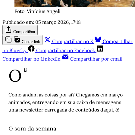
Foto: Vinícius Angeli
Publicado em:
05 março 2026, 17:18
Compartilhar
Compartilhar no X
Compartilhar
Copiar link
no Bluesky
Compartilhar no Facebook
Compartilhar no LinkedIn
Compartilhar por email
O
lá!
Como andam as coisas por aí? Chegamos em março
animados, entregando em sua caixa de mensagens
uma newsletter carregada de conteúdos daqui, ó!
O som da semana