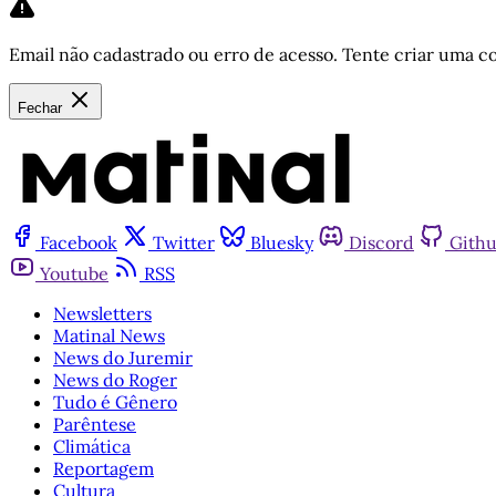
Email não cadastrado ou erro de acesso. Tente criar uma co
Fechar
Facebook
Twitter
Bluesky
Discord
Gith
Youtube
RSS
Newsletters
Matinal News
News do Juremir
News do Roger
Tudo é Gênero
Parêntese
Climática
Reportagem
Cultura