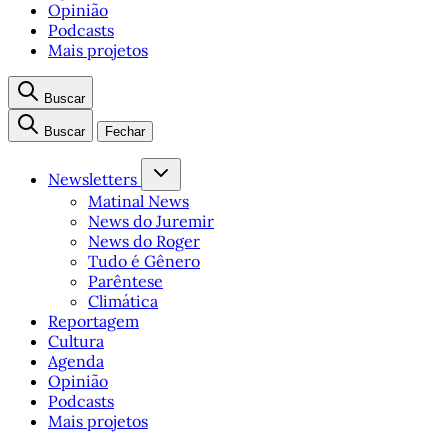
Opinião
Podcasts
Mais projetos
Buscar
Buscar
Fechar
Newsletters
Matinal News
News do Juremir
News do Roger
Tudo é Gênero
Parêntese
Climática
Reportagem
Cultura
Agenda
Opinião
Podcasts
Mais projetos