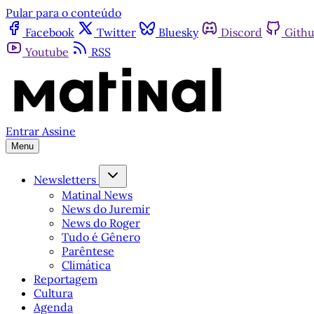
Pular para o conteúdo
Facebook
Twitter
Bluesky
Discord
Gith
Youtube
RSS
Entrar
Assine
Menu
Newsletters
Matinal News
News do Juremir
News do Roger
Tudo é Gênero
Parêntese
Climática
Reportagem
Cultura
Agenda