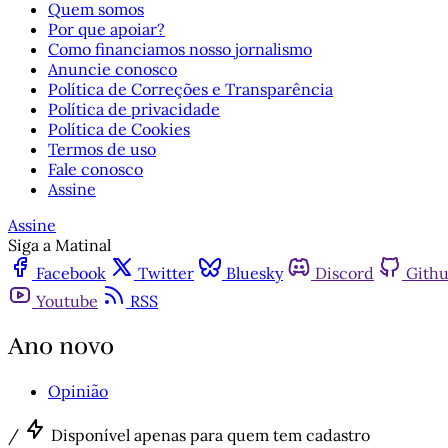
Quem somos
Por que apoiar?
Como financiamos nosso jornalismo
Anuncie conosco
Política de Correções e Transparência
Política de privacidade
Política de Cookies
Termos de uso
Fale conosco
Assine
Assine
Siga a Matinal
Facebook
Twitter
Bluesky
Discord
Gith
Youtube
RSS
Ano novo
Opinião
/
Disponível apenas para quem tem cadastro