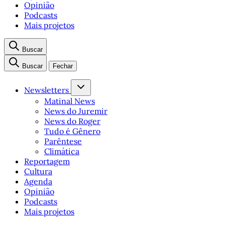
Opinião
Podcasts
Mais projetos
Buscar
Buscar
Fechar
Newsletters
Matinal News
News do Juremir
News do Roger
Tudo é Gênero
Parêntese
Climática
Reportagem
Cultura
Agenda
Opinião
Podcasts
Mais projetos