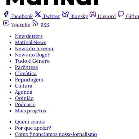
Facebook
Twitter
Bluesky
Discord
Gith
Youtube
RSS
Newsletters
Matinal News
News do Juremir
News do Roger
Tudo é Gênero
Parêntese
Climática
Reportagem
Cultura
Agenda
Opinião
Podcasts
Mais projetos
Quem somos
Por que apoiar?
Como financiamos nosso jornalismo