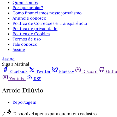
Quem somos
Por que apoiar?
Como financiamos nosso jornalismo
Anuncie conosco
Política de Correções e Transparência
Política de privacidade
Política de Cookies
Termos de uso
Fale conosco
Assine
Assine
Siga a Matinal
Facebook
Twitter
Bluesky
Discord
Gith
Youtube
RSS
Arroio Dilúvio
Reportagem
/
Disponível apenas para quem tem cadastro