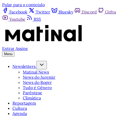
Pular para o conteúdo
Facebook
Twitter
Bluesky
Discord
Gith
Youtube
RSS
Entrar
Assine
Menu
Newsletters
Matinal News
News do Juremir
News do Roger
Tudo é Gênero
Parêntese
Climática
Reportagem
Cultura
Agenda