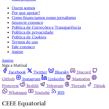
Quem somos
Por que apoiar?
Como financiamos nosso jornalismo
Anuncie conosco
Política de Correções e Transparência
Política de privacidade
Política de Cookies
Termos de uso
Fale conosco
Assine
Assine
Siga a Matinal
Facebook
Twitter
Bluesky
Discord
Github
Instagram
Linkedin
Mastodon
Pinterest
Reddit
Telegram
Threads
Tiktok
Whatsapp
Youtube
RSS
CEEE Equatorial