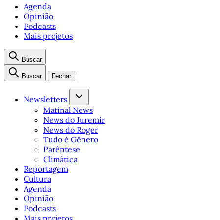
Agenda
Opinião
Podcasts
Mais projetos
Buscar
Buscar
Fechar
Newsletters
Matinal News
News do Juremir
News do Roger
Tudo é Gênero
Parêntese
Climática
Reportagem
Cultura
Agenda
Opinião
Podcasts
Mais projetos