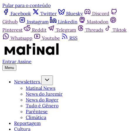
Pular para o conteúdo
Facebook
Twitter
Bluesky
Discord
Github
Instagram
Linkedin
Mastodon
Pinterest
Reddit
Telegram
Threads
Tiktok
Whatsapp
Youtube
RSS
Entrar
Assine
Menu
Newsletters
Matinal News
News do Juremir
News do Roger
Tudo é Gênero
Parêntese
Climática
Reportagem
Cultura