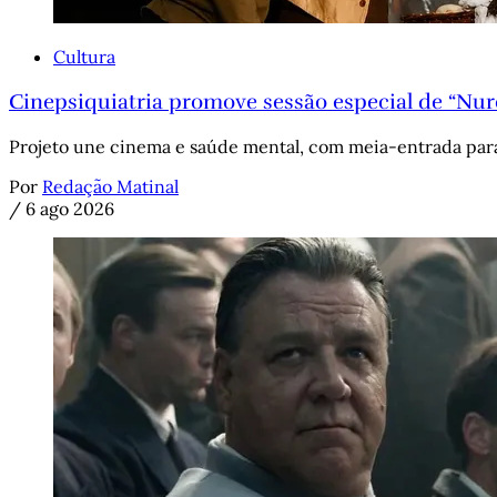
Cultura
Cinepsiquiatria promove sessão especial de “Nu
Projeto une cinema e saúde mental, com meia-entrada para 
Por
Redação Matinal
/
6 ago 2026