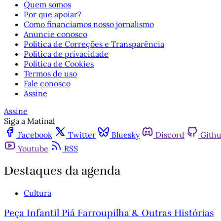
Quem somos
Por que apoiar?
Como financiamos nosso jornalismo
Anuncie conosco
Política de Correções e Transparência
Política de privacidade
Política de Cookies
Termos de uso
Fale conosco
Assine
Assine
Siga a Matinal
Facebook
Twitter
Bluesky
Discord
Gith
Youtube
RSS
Destaques da agenda
Cultura
Peça Infantil Piá Farroupilha & Outras Histórias