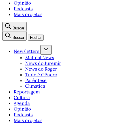
Opinião
Podcasts
Mais projetos
Buscar
Buscar
Fechar
Newsletters
Matinal News
News do Juremir
News do Roger
Tudo é Gênero
Parêntese
Climática
Reportagem
Cultura
Agenda
Opinião
Podcasts
Mais projetos