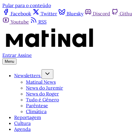
Pular para o conteúdo
Facebook
Twitter
Bluesky
Discord
Gith
Youtube
RSS
Entrar
Assine
Menu
Newsletters
Matinal News
News do Juremir
News do Roger
Tudo é Gênero
Parêntese
Climática
Reportagem
Cultura
Agenda