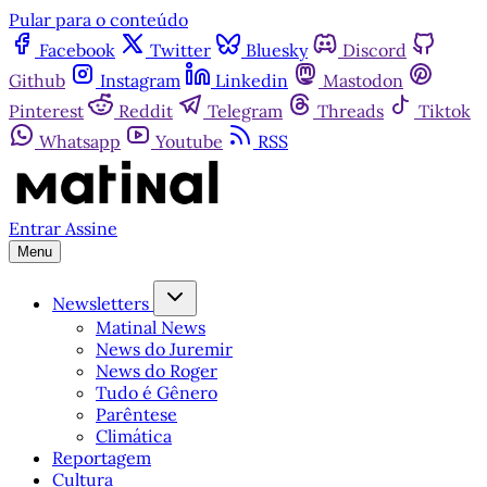
Pular para o conteúdo
Facebook
Twitter
Bluesky
Discord
Github
Instagram
Linkedin
Mastodon
Pinterest
Reddit
Telegram
Threads
Tiktok
Whatsapp
Youtube
RSS
Entrar
Assine
Menu
Newsletters
Matinal News
News do Juremir
News do Roger
Tudo é Gênero
Parêntese
Climática
Reportagem
Cultura