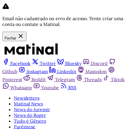
Email não cadastrado ou erro de acesso. Tente criar uma
conta ou contate a Matinal.
Fechar
Facebook
Twitter
Bluesky
Discord
Github
Instagram
Linkedin
Mastodon
Pinterest
Reddit
Telegram
Threads
Tiktok
Whatsapp
Youtube
RSS
Newsletters
Matinal News
News do Juremir
News do Roger
Tudo é Gênero
Parêntese