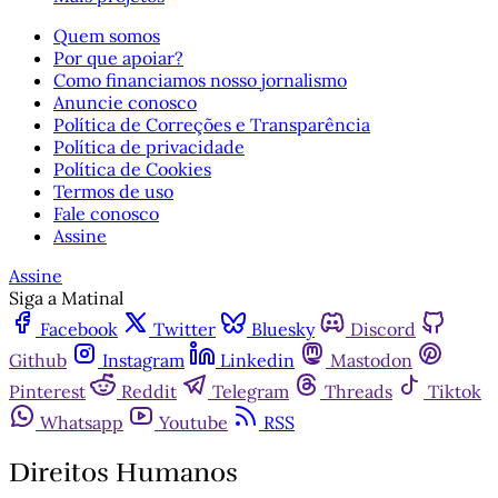
Quem somos
Por que apoiar?
Como financiamos nosso jornalismo
Anuncie conosco
Política de Correções e Transparência
Política de privacidade
Política de Cookies
Termos de uso
Fale conosco
Assine
Assine
Siga a Matinal
Facebook
Twitter
Bluesky
Discord
Github
Instagram
Linkedin
Mastodon
Pinterest
Reddit
Telegram
Threads
Tiktok
Whatsapp
Youtube
RSS
Direitos Humanos