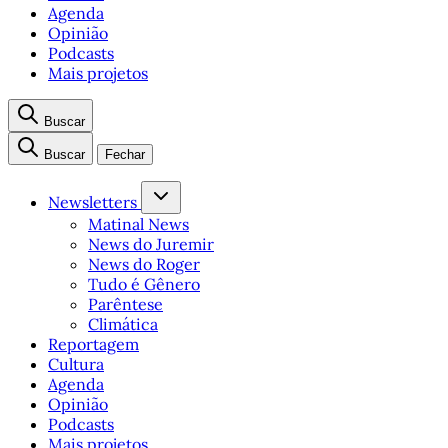
Agenda
Opinião
Podcasts
Mais projetos
Buscar
Buscar
Fechar
Newsletters
Matinal News
News do Juremir
News do Roger
Tudo é Gênero
Parêntese
Climática
Reportagem
Cultura
Agenda
Opinião
Podcasts
Mais projetos