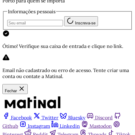
Porto para quem se importa
Informações pessoais
Inscreva-se
Ótimo! Verifique sua caixa de entrada e clique no link.
Email não cadastrado ou erro de acesso. Tente criar uma
conta ou contate a Matinal.
Fechar
Facebook
Twitter
Bluesky
Discord
Github
Instagram
Linkedin
Mastodon
Pinterest
Reddit
Telegram
Threads
Tiktok