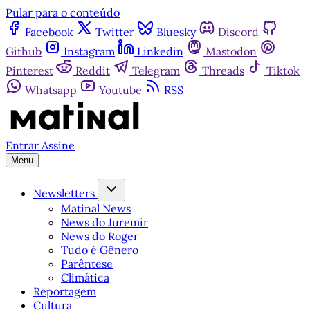
Pular para o conteúdo
Facebook
Twitter
Bluesky
Discord
Github
Instagram
Linkedin
Mastodon
Pinterest
Reddit
Telegram
Threads
Tiktok
Whatsapp
Youtube
RSS
Entrar
Assine
Menu
Newsletters
Matinal News
News do Juremir
News do Roger
Tudo é Gênero
Parêntese
Climática
Reportagem
Cultura