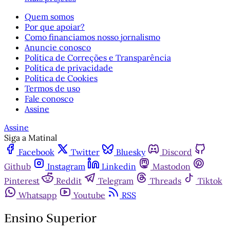
Quem somos
Por que apoiar?
Como financiamos nosso jornalismo
Anuncie conosco
Política de Correções e Transparência
Política de privacidade
Política de Cookies
Termos de uso
Fale conosco
Assine
Assine
Siga a Matinal
Facebook
Twitter
Bluesky
Discord
Github
Instagram
Linkedin
Mastodon
Pinterest
Reddit
Telegram
Threads
Tiktok
Whatsapp
Youtube
RSS
Ensino Superior