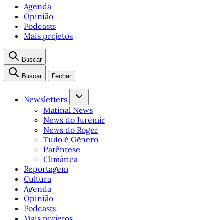
Agenda
Opinião
Podcasts
Mais projetos
Buscar
Buscar
Fechar
Newsletters
Matinal News
News do Juremir
News do Roger
Tudo é Gênero
Parêntese
Climática
Reportagem
Cultura
Agenda
Opinião
Podcasts
Mais projetos