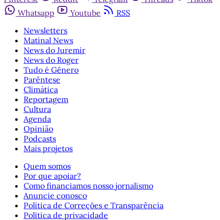
Whatsapp
Youtube
RSS
Newsletters
Matinal News
News do Juremir
News do Roger
Tudo é Gênero
Parêntese
Climática
Reportagem
Cultura
Agenda
Opinião
Podcasts
Mais projetos
Quem somos
Por que apoiar?
Como financiamos nosso jornalismo
Anuncie conosco
Política de Correções e Transparência
Política de privacidade