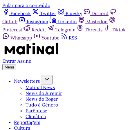
Pular para o conteúdo
Facebook
Twitter
Bluesky
Discord
Github
Instagram
Linkedin
Mastodon
Pinterest
Reddit
Telegram
Threads
Tiktok
Whatsapp
Youtube
RSS
Entrar
Assine
Menu
Newsletters
Matinal News
News do Juremir
News do Roger
Tudo é Gênero
Parêntese
Climática
Reportagem
Cultura