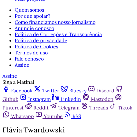
Quem somos
Por que apoiar?
Como financiamos nosso jornalismo
Anuncie conosco
Política de Correções e Transparência
Política de privacidade
Política de Cookies
Termos de uso
Fale conosco
Assine
Assine
Siga a Matinal
Facebook
Twitter
Bluesky
Discord
Github
Instagram
Linkedin
Mastodon
Pinterest
Reddit
Telegram
Threads
Tiktok
Whatsapp
Youtube
RSS
Flávia Twardowski