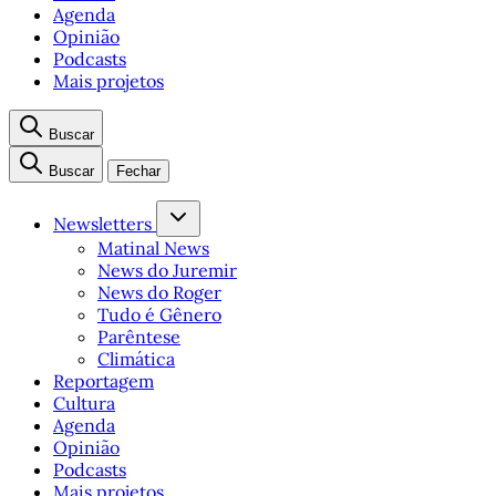
Agenda
Opinião
Podcasts
Mais projetos
Buscar
Buscar
Fechar
Newsletters
Matinal News
News do Juremir
News do Roger
Tudo é Gênero
Parêntese
Climática
Reportagem
Cultura
Agenda
Opinião
Podcasts
Mais projetos