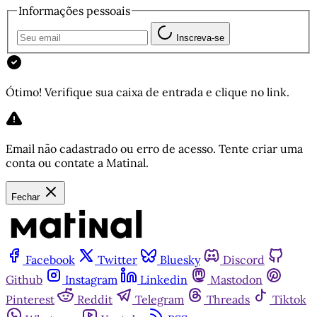
Informações pessoais
Inscreva-se
Ótimo! Verifique sua caixa de entrada e clique no link.
Email não cadastrado ou erro de acesso. Tente criar uma
conta ou contate a Matinal.
Fechar
Facebook
Twitter
Bluesky
Discord
Github
Instagram
Linkedin
Mastodon
Pinterest
Reddit
Telegram
Threads
Tiktok