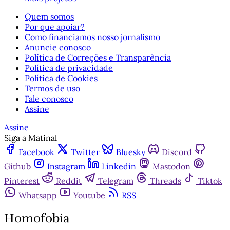
Quem somos
Por que apoiar?
Como financiamos nosso jornalismo
Anuncie conosco
Política de Correções e Transparência
Política de privacidade
Política de Cookies
Termos de uso
Fale conosco
Assine
Assine
Siga a Matinal
Facebook
Twitter
Bluesky
Discord
Github
Instagram
Linkedin
Mastodon
Pinterest
Reddit
Telegram
Threads
Tiktok
Whatsapp
Youtube
RSS
Homofobia