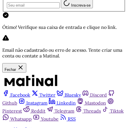
Inscreva-se
Ótimo! Verifique sua caixa de entrada e clique no link.
Email não cadastrado ou erro de acesso. Tente criar uma
conta ou contate a Matinal.
Fechar
Facebook
Twitter
Bluesky
Discord
Github
Instagram
Linkedin
Mastodon
Pinterest
Reddit
Telegram
Threads
Tiktok
Whatsapp
Youtube
RSS