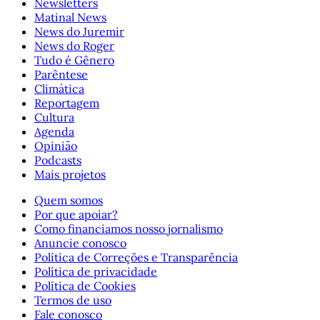
Newsletters
Matinal News
News do Juremir
News do Roger
Tudo é Gênero
Parêntese
Climática
Reportagem
Cultura
Agenda
Opinião
Podcasts
Mais projetos
Quem somos
Por que apoiar?
Como financiamos nosso jornalismo
Anuncie conosco
Política de Correções e Transparência
Política de privacidade
Política de Cookies
Termos de uso
Fale conosco