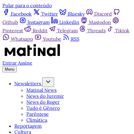
Pular para o conteúdo
Facebook
Twitter
Bluesky
Discord
Github
Instagram
Linkedin
Mastodon
Pinterest
Reddit
Telegram
Threads
Tiktok
Whatsapp
Youtube
RSS
Entrar
Assine
Menu
Newsletters
Matinal News
News do Juremir
News do Roger
Tudo é Gênero
Parêntese
Climática
Reportagem
Cultura