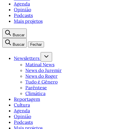
Agenda
Opinião
Podcasts
Mais projetos
Buscar
Buscar
Fechar
Newsletters
Matinal News
News do Juremir
News do Roger
Tudo é Gênero
Parêntese
Climática
Reportagem
Cultura
Agenda
Opinião
Podcasts
Mais projetos