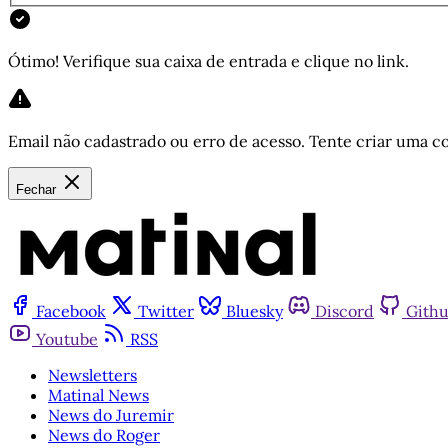
Ótimo! Verifique sua caixa de entrada e clique no link.
Email não cadastrado ou erro de acesso. Tente criar uma co
Fechar
Facebook
Twitter
Bluesky
Discord
Gith
Youtube
RSS
Newsletters
Matinal News
News do Juremir
News do Roger