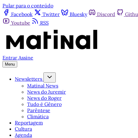
Pular para o conteúdo
Facebook
Twitter
Bluesky
Discord
Gith
Youtube
RSS
Entrar
Assine
Menu
Newsletters
Matinal News
News do Juremir
News do Roger
Tudo é Gênero
Parêntese
Climática
Reportagem
Cultura
Agenda