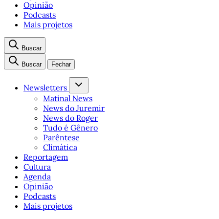
Opinião
Podcasts
Mais projetos
Buscar
Buscar
Fechar
Newsletters
Matinal News
News do Juremir
News do Roger
Tudo é Gênero
Parêntese
Climática
Reportagem
Cultura
Agenda
Opinião
Podcasts
Mais projetos