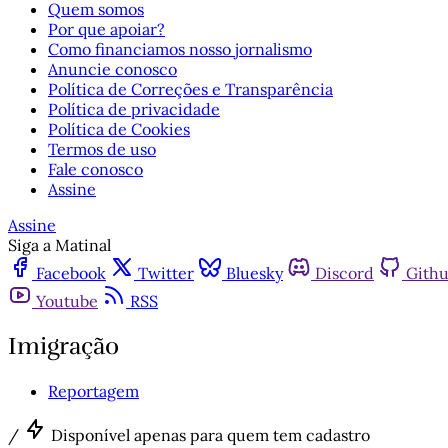
Quem somos
Por que apoiar?
Como financiamos nosso jornalismo
Anuncie conosco
Política de Correções e Transparência
Política de privacidade
Política de Cookies
Termos de uso
Fale conosco
Assine
Assine
Siga a Matinal
Facebook
Twitter
Bluesky
Discord
Gith
Youtube
RSS
Imigração
Reportagem
/
Disponível apenas para quem tem cadastro