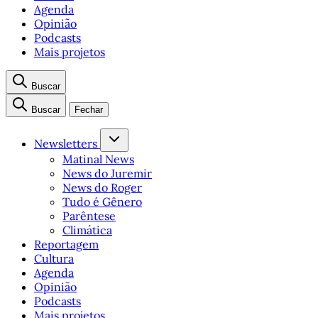
Agenda
Opinião
Podcasts
Mais projetos
Buscar
Buscar
Fechar
Newsletters
Matinal News
News do Juremir
News do Roger
Tudo é Gênero
Parêntese
Climática
Reportagem
Cultura
Agenda
Opinião
Podcasts
Mais projetos