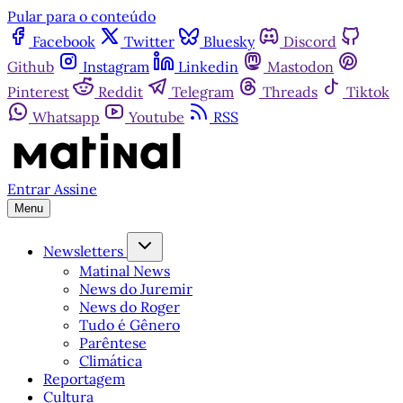
Pular para o conteúdo
Facebook
Twitter
Bluesky
Discord
Github
Instagram
Linkedin
Mastodon
Pinterest
Reddit
Telegram
Threads
Tiktok
Whatsapp
Youtube
RSS
Entrar
Assine
Menu
Newsletters
Matinal News
News do Juremir
News do Roger
Tudo é Gênero
Parêntese
Climática
Reportagem
Cultura