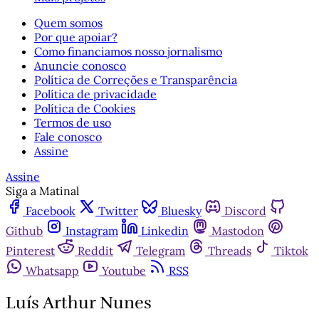
Quem somos
Por que apoiar?
Como financiamos nosso jornalismo
Anuncie conosco
Política de Correções e Transparência
Política de privacidade
Política de Cookies
Termos de uso
Fale conosco
Assine
Assine
Siga a Matinal
Facebook
Twitter
Bluesky
Discord
Github
Instagram
Linkedin
Mastodon
Pinterest
Reddit
Telegram
Threads
Tiktok
Whatsapp
Youtube
RSS
Luís Arthur Nunes