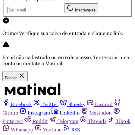
Inscreva-se
Ótimo! Verifique sua caixa de entrada e clique no link.
Email não cadastrado ou erro de acesso. Tente criar uma
conta ou contate a Matinal.
Fechar
Facebook
Twitter
Bluesky
Discord
Github
Instagram
Linkedin
Mastodon
Pinterest
Reddit
Telegram
Threads
Tiktok
Whatsapp
Youtube
RSS