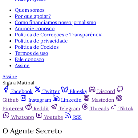
Quem somos
Por que apoiar?
Como financiamos nosso jornalismo
Anuncie conosco
Política de Correções e Transparência
Política de privacidade
Política de Cookies
Termos de uso
Fale conosco
Assine
Assine
Siga a Matinal
Facebook
Twitter
Bluesky
Discord
Github
Instagram
Linkedin
Mastodon
Pinterest
Reddit
Telegram
Threads
Tiktok
Whatsapp
Youtube
RSS
O Agente Secreto