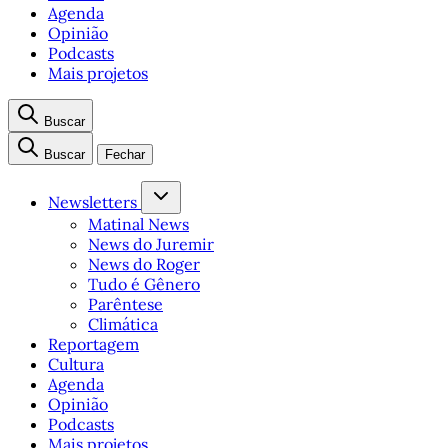
Agenda
Opinião
Podcasts
Mais projetos
Buscar
Buscar
Fechar
Newsletters
Matinal News
News do Juremir
News do Roger
Tudo é Gênero
Parêntese
Climática
Reportagem
Cultura
Agenda
Opinião
Podcasts
Mais projetos