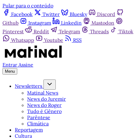
Pular para o conteúdo
Facebook
Twitter
Bluesky
Discord
Github
Instagram
Linkedin
Mastodon
Pinterest
Reddit
Telegram
Threads
Tiktok
Whatsapp
Youtube
RSS
Entrar
Assine
Menu
Newsletters
Matinal News
News do Juremir
News do Roger
Tudo é Gênero
Parêntese
Climática
Reportagem
Cultura