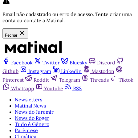
Email não cadastrado ou erro de acesso. Tente criar uma
conta ou contate a Matinal.
Fechar
Facebook
Twitter
Bluesky
Discord
Github
Instagram
Linkedin
Mastodon
Pinterest
Reddit
Telegram
Threads
Tiktok
Whatsapp
Youtube
RSS
Newsletters
Matinal News
News do Juremir
News do Roger
Tudo é Gênero
Parêntese
Climática