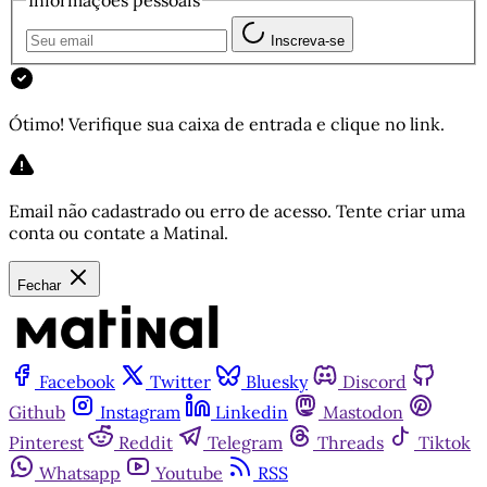
Inscreva-se
Ótimo! Verifique sua caixa de entrada e clique no link.
Email não cadastrado ou erro de acesso. Tente criar uma
conta ou contate a Matinal.
Fechar
Facebook
Twitter
Bluesky
Discord
Github
Instagram
Linkedin
Mastodon
Pinterest
Reddit
Telegram
Threads
Tiktok
Whatsapp
Youtube
RSS