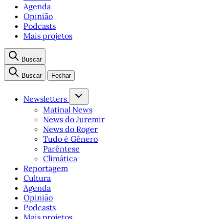
Agenda
Opinião
Podcasts
Mais projetos
Buscar
Buscar
Fechar
Newsletters
Matinal News
News do Juremir
News do Roger
Tudo é Gênero
Parêntese
Climática
Reportagem
Cultura
Agenda
Opinião
Podcasts
Mais projetos