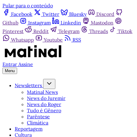
Pular para o conteúdo
Facebook
Twitter
Bluesky
Discord
Github
Instagram
Linkedin
Mastodon
Pinterest
Reddit
Telegram
Threads
Tiktok
Whatsapp
Youtube
RSS
Entrar
Assine
Menu
Newsletters
Matinal News
News do Juremir
News do Roger
Tudo é Gênero
Parêntese
Climática
Reportagem
Cultura