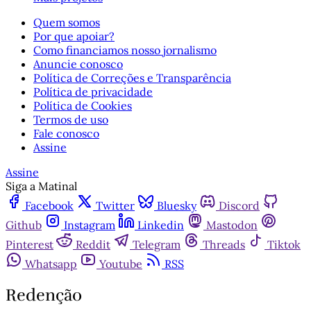
Quem somos
Por que apoiar?
Como financiamos nosso jornalismo
Anuncie conosco
Política de Correções e Transparência
Política de privacidade
Política de Cookies
Termos de uso
Fale conosco
Assine
Assine
Siga a Matinal
Facebook
Twitter
Bluesky
Discord
Github
Instagram
Linkedin
Mastodon
Pinterest
Reddit
Telegram
Threads
Tiktok
Whatsapp
Youtube
RSS
Redenção