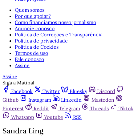
Quem somos
Por que apoiar?
Como financiamos nosso jornalismo
Anuncie conosco
Política de Correções e Transparência
Política de privacidade
Política de Cookies
Termos de uso
Fale conosco
Assine
Assine
Siga a Matinal
Facebook
Twitter
Bluesky
Discord
Github
Instagram
Linkedin
Mastodon
Pinterest
Reddit
Telegram
Threads
Tiktok
Whatsapp
Youtube
RSS
Sandra Ling