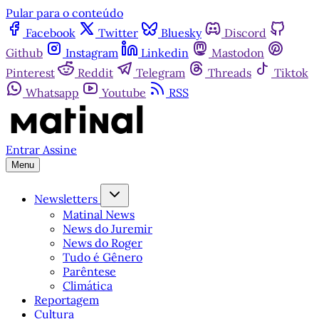
Pular para o conteúdo
Facebook
Twitter
Bluesky
Discord
Github
Instagram
Linkedin
Mastodon
Pinterest
Reddit
Telegram
Threads
Tiktok
Whatsapp
Youtube
RSS
Entrar
Assine
Menu
Newsletters
Matinal News
News do Juremir
News do Roger
Tudo é Gênero
Parêntese
Climática
Reportagem
Cultura