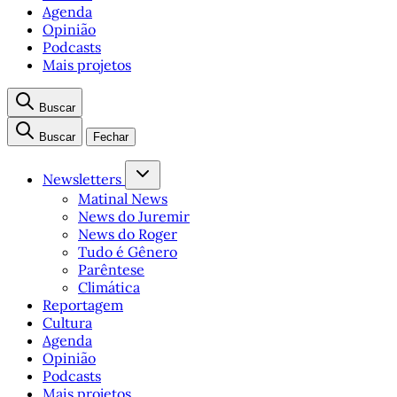
Agenda
Opinião
Podcasts
Mais projetos
Buscar
Buscar
Fechar
Newsletters
Matinal News
News do Juremir
News do Roger
Tudo é Gênero
Parêntese
Climática
Reportagem
Cultura
Agenda
Opinião
Podcasts
Mais projetos