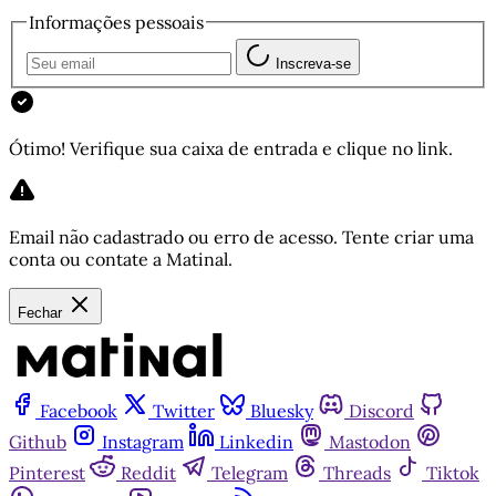
Informações pessoais
Inscreva-se
Ótimo! Verifique sua caixa de entrada e clique no link.
Email não cadastrado ou erro de acesso. Tente criar uma
conta ou contate a Matinal.
Fechar
Facebook
Twitter
Bluesky
Discord
Github
Instagram
Linkedin
Mastodon
Pinterest
Reddit
Telegram
Threads
Tiktok