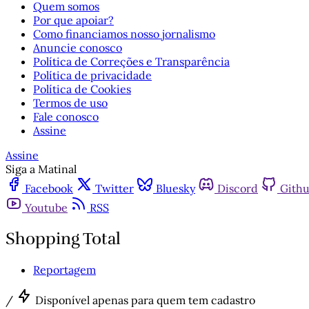
Quem somos
Por que apoiar?
Como financiamos nosso jornalismo
Anuncie conosco
Política de Correções e Transparência
Política de privacidade
Política de Cookies
Termos de uso
Fale conosco
Assine
Assine
Siga a Matinal
Facebook
Twitter
Bluesky
Discord
Gith
Youtube
RSS
Shopping Total
Reportagem
/
Disponível apenas para quem tem cadastro