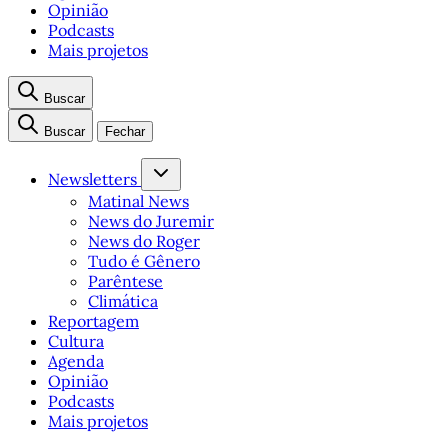
Opinião
Podcasts
Mais projetos
Buscar
Buscar
Fechar
Newsletters
Matinal News
News do Juremir
News do Roger
Tudo é Gênero
Parêntese
Climática
Reportagem
Cultura
Agenda
Opinião
Podcasts
Mais projetos