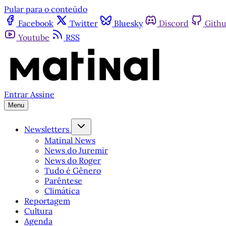
Pular para o conteúdo
Facebook
Twitter
Bluesky
Discord
Gith
Youtube
RSS
Entrar
Assine
Menu
Newsletters
Matinal News
News do Juremir
News do Roger
Tudo é Gênero
Parêntese
Climática
Reportagem
Cultura
Agenda