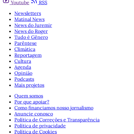
Youtube
RSS
Newsletters
Matinal News
News do Juremir
News do Roger
Tudo é Gênero
Parêntese
Climática
Reportagem
Cultura
Agenda
Opinião
Podcasts
Mais projetos
Quem somos
Por que apoiar?
Como financiamos nosso jornalismo
Anuncie conosco
Política de Correções e Transparência
Política de privacidade
Política de Cookies