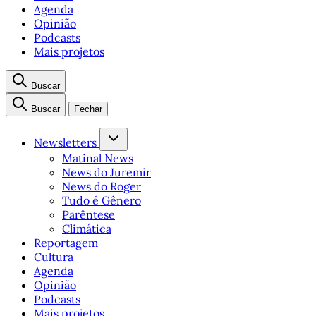
Agenda
Opinião
Podcasts
Mais projetos
Buscar
Buscar
Fechar
Newsletters
Matinal News
News do Juremir
News do Roger
Tudo é Gênero
Parêntese
Climática
Reportagem
Cultura
Agenda
Opinião
Podcasts
Mais projetos