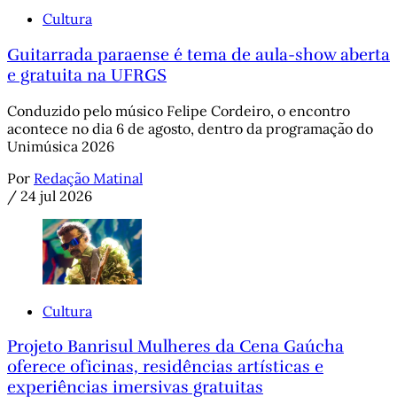
Cultura
Guitarrada paraense é tema de aula-show aberta
e gratuita na UFRGS
Conduzido pelo músico Felipe Cordeiro, o encontro
acontece no dia 6 de agosto, dentro da programação do
Unimúsica 2026
Por
Redação Matinal
/
24 jul 2026
Cultura
Projeto Banrisul Mulheres da Cena Gaúcha
oferece oficinas, residências artísticas e
experiências imersivas gratuitas