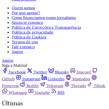
Quem somos
Por que apoiar?
Como financiamos nosso jornalismo
Anuncie conosco
Política de Correções e Transparência
Política de privacidade
Política de Cookies
Termos de uso
Fale conosco
Assine
Assine
Siga a Matinal
Facebook
Twitter
Bluesky
Discord
Github
Instagram
Linkedin
Mastodon
Pinterest
Reddit
Telegram
Threads
Tiktok
Whatsapp
Youtube
RSS
Últimas