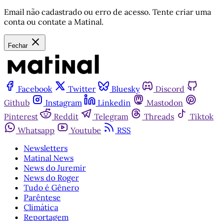
Email não cadastrado ou erro de acesso. Tente criar uma
conta ou contate a Matinal.
Fechar
Facebook
Twitter
Bluesky
Discord
Github
Instagram
Linkedin
Mastodon
Pinterest
Reddit
Telegram
Threads
Tiktok
Whatsapp
Youtube
RSS
Newsletters
Matinal News
News do Juremir
News do Roger
Tudo é Gênero
Parêntese
Climática
Reportagem