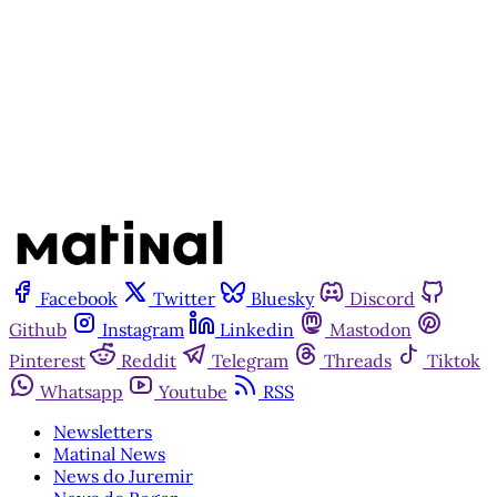
Assine agora
Já tem uma conta?
Entrar
Facebook
Twitter
Bluesky
Discord
Github
Instagram
Linkedin
Mastodon
Pinterest
Reddit
Telegram
Threads
Tiktok
Whatsapp
Youtube
RSS
Newsletters
Matinal News
News do Juremir