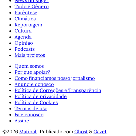
News do Roger
Tudo é Gênero
Parêntese
Climática
Reportagem
Cultura
Agenda
Opinião
Podcasts
Mais projetos
Quem somos
Por que apoiar?
Como financiamos nosso jornalismo
Anuncie conosco
Política de Correções e Transparência
Política de privacidade
Política de Cookies
Termos de uso
Fale conosco
Assine
©2026
Matinal
.
Publicado com
Ghost
&
Gazet
.