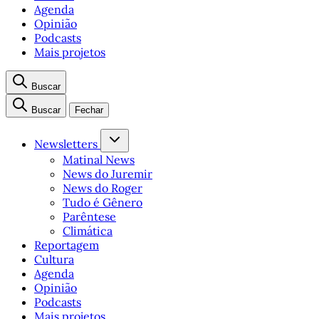
Agenda
Opinião
Podcasts
Mais projetos
Buscar
Buscar
Fechar
Newsletters
Matinal News
News do Juremir
News do Roger
Tudo é Gênero
Parêntese
Climática
Reportagem
Cultura
Agenda
Opinião
Podcasts
Mais projetos