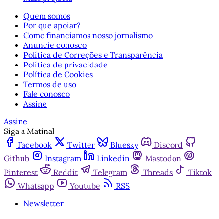
Quem somos
Por que apoiar?
Como financiamos nosso jornalismo
Anuncie conosco
Política de Correções e Transparência
Política de privacidade
Política de Cookies
Termos de uso
Fale conosco
Assine
Assine
Siga a Matinal
Facebook
Twitter
Bluesky
Discord
Github
Instagram
Linkedin
Mastodon
Pinterest
Reddit
Telegram
Threads
Tiktok
Whatsapp
Youtube
RSS
Newsletter