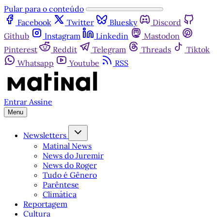
Pular para o conteúdo
Facebook
Twitter
Bluesky
Discord
Github
Instagram
Linkedin
Mastodon
Pinterest
Reddit
Telegram
Threads
Tiktok
Whatsapp
Youtube
RSS
Entrar
Assine
Menu
Newsletters
Matinal News
News do Juremir
News do Roger
Tudo é Gênero
Parêntese
Climática
Reportagem
Cultura