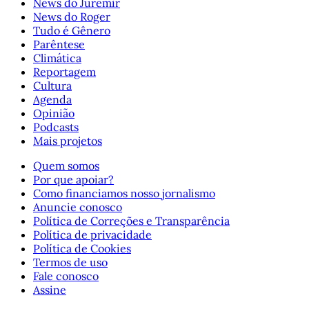
News do Juremir
News do Roger
Tudo é Gênero
Parêntese
Climática
Reportagem
Cultura
Agenda
Opinião
Podcasts
Mais projetos
Quem somos
Por que apoiar?
Como financiamos nosso jornalismo
Anuncie conosco
Política de Correções e Transparência
Política de privacidade
Política de Cookies
Termos de uso
Fale conosco
Assine