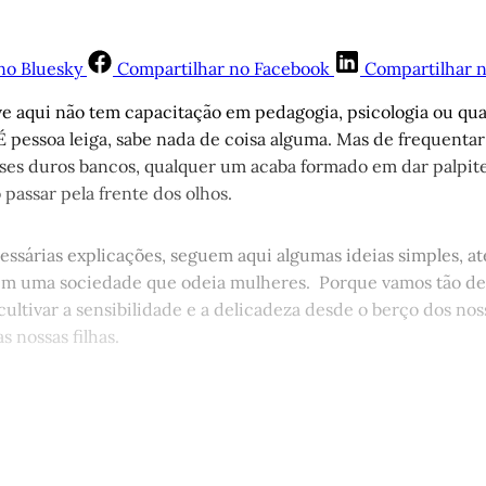
no Bluesky
Compartilhar no Facebook
Compartilhar 
e aqui não tem capacitação em pedagogia, psicologia ou qua
 pessoa leiga, sabe nada de coisa alguma. Mas de frequentar 
es duros bancos, qualquer um acaba formado em dar palpite
passar pela frente dos olhos.
ssárias explicações, seguem aqui algumas ideias simples, até
em uma sociedade que odeia mulheres. Porque vamos tão de 
ultivar a sensibilidade e a delicadeza desde o berço dos noss
as nossas filhas.
st é aberto e está disponível para 
cadastro gratuito no site da Matinal