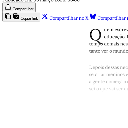
Compartilhar
Compartilhar no X
Compartilhar 
Copiar link
Q
uem escrev
educação. É
tempo demais ness
tanto ver o mundo 
Depois dessas nece
se criar meninos 
a gente começa a c
sei o que vai ser d
Este po