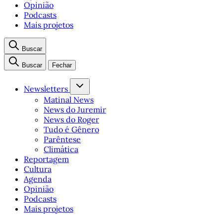
Opinião
Podcasts
Mais projetos
Buscar
Buscar
Fechar
Newsletters
Matinal News
News do Juremir
News do Roger
Tudo é Gênero
Parêntese
Climática
Reportagem
Cultura
Agenda
Opinião
Podcasts
Mais projetos