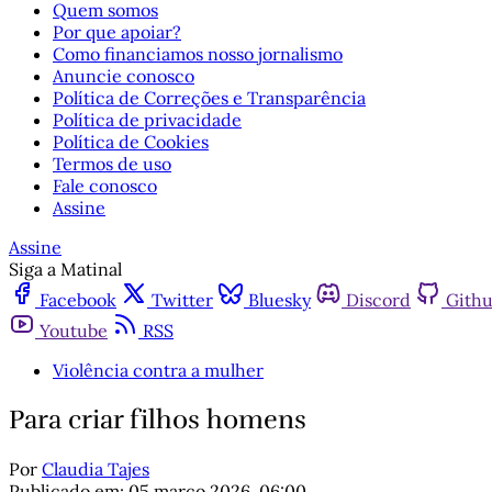
Quem somos
Por que apoiar?
Como financiamos nosso jornalismo
Anuncie conosco
Política de Correções e Transparência
Política de privacidade
Política de Cookies
Termos de uso
Fale conosco
Assine
Assine
Siga a Matinal
Facebook
Twitter
Bluesky
Discord
Gith
Youtube
RSS
Violência contra a mulher
Para criar filhos homens
Por
Claudia Tajes
Publicado em:
05 março 2026, 06:00