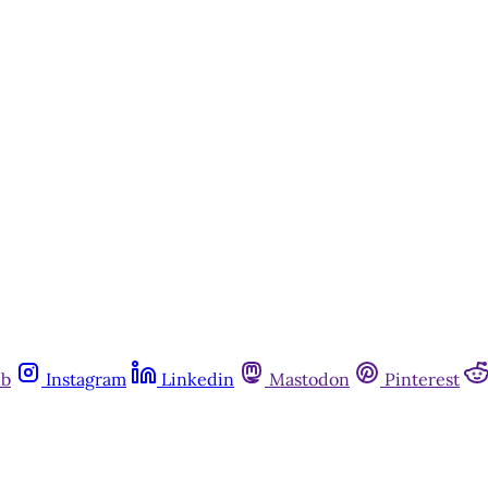
Inscreva-se gratuitamente
Já tem uma conta?
Entrar
ub
Instagram
Linkedin
Mastodon
Pinterest