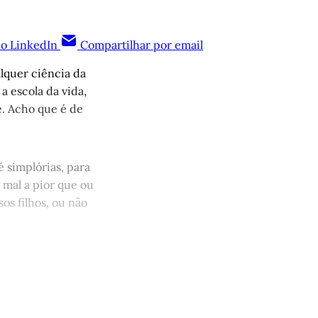
no LinkedIn
Compartilhar por email
lquer ciência da
a escola da vida,
. Acho que é de
 simplórias, para
mal a pior que ou
os filhos, ou não
quem tem