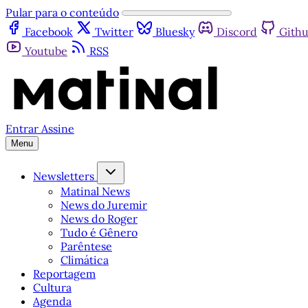
Pular para o conteúdo
Facebook
Twitter
Bluesky
Discord
Gith
Youtube
RSS
Entrar
Assine
Menu
Newsletters
Matinal News
News do Juremir
News do Roger
Tudo é Gênero
Parêntese
Climática
Reportagem
Cultura
Agenda