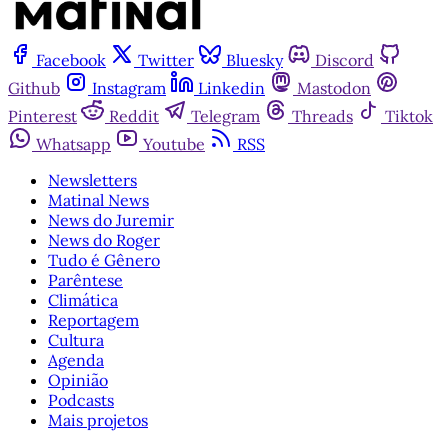
Facebook
Twitter
Bluesky
Discord
Github
Instagram
Linkedin
Mastodon
Pinterest
Reddit
Telegram
Threads
Tiktok
Whatsapp
Youtube
RSS
Newsletters
Matinal News
News do Juremir
News do Roger
Tudo é Gênero
Parêntese
Climática
Reportagem
Cultura
Agenda
Opinião
Podcasts
Mais projetos