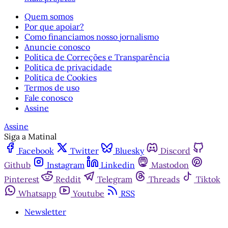
Quem somos
Por que apoiar?
Como financiamos nosso jornalismo
Anuncie conosco
Política de Correções e Transparência
Política de privacidade
Política de Cookies
Termos de uso
Fale conosco
Assine
Assine
Siga a Matinal
Facebook
Twitter
Bluesky
Discord
Github
Instagram
Linkedin
Mastodon
Pinterest
Reddit
Telegram
Threads
Tiktok
Whatsapp
Youtube
RSS
Newsletter