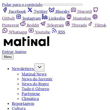
Pular para o conteúdo
Facebook
Twitter
Bluesky
Discord
Github
Instagram
Linkedin
Mastodon
Pinterest
Reddit
Telegram
Threads
Tiktok
Whatsapp
Youtube
RSS
Entrar
Assine
Menu
Newsletters
Matinal News
News do Juremir
News do Roger
Tudo é Gênero
Parêntese
Climática
Reportagem
Cultura