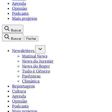
Agenda
Opinião
Podcasts
Mais projetos
Buscar
Buscar
Fechar
Newsletters
Matinal News
News do Juremir
News do Roger
Tudo é Gênero
Parêntese
Climática
Reportagem
Cultura
Agenda
Opinião
Podcasts
Mais projetos