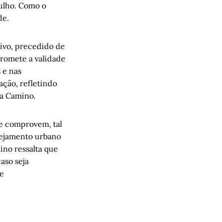
julho. Como o
de.
ivo, precedido de
romete a validade
 e nas
ação, refletindo
Da Camino.
se comprovem, tal
anejamento urbano
ino ressalta que
aso seja
de