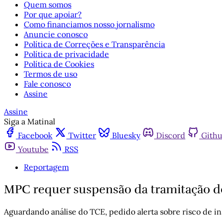
Quem somos
Por que apoiar?
Como financiamos nosso jornalismo
Anuncie conosco
Política de Correções e Transparência
Política de privacidade
Política de Cookies
Termos de uso
Fale conosco
Assine
Assine
Siga a Matinal
Facebook
Twitter
Bluesky
Discord
Gith
Youtube
RSS
Reportagem
MPC requer suspensão da tramitação d
Aguardando análise do TCE, pedido alerta sobre risco de 