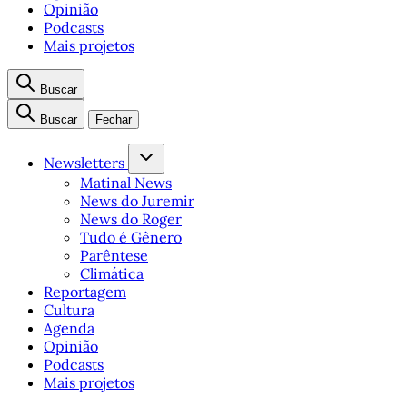
Opinião
Podcasts
Mais projetos
Buscar
Buscar
Fechar
Newsletters
Matinal News
News do Juremir
News do Roger
Tudo é Gênero
Parêntese
Climática
Reportagem
Cultura
Agenda
Opinião
Podcasts
Mais projetos