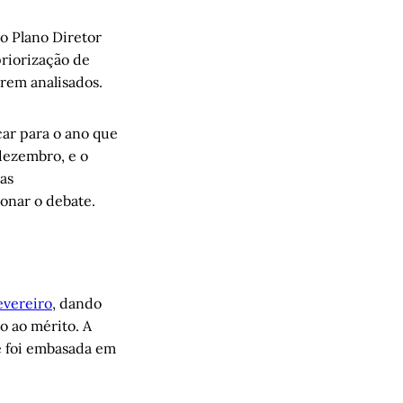
 o Plano Diretor
priorização de
erem analisados.
car para o ano que
dezembro, e o
as
onar o debate.
evereiro
, dando
o ao mérito. A
e foi embasada em