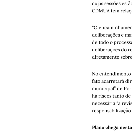
cujas sessões est
CDMUA tem relação
“O encaminhamento
deliberações e ma
de todo o processo
deliberações do r
diretamente sobre
No entendimento d
fato acarretará d
municipal” de Port
há riscos tanto de
necessária “a revi
responsabilização
Plano chega nest