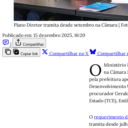
Plano Diretor tramita desde setembro na Câmara | Fo
Publicado em:
15 dezembro 2025, 16:20
|
Compartilhar
Compartilhar no X
Compartilhar 
Copiar link
O
Ministério
na Câmara M
pela prefeitura a
Desenvolvimento U
procurador Gerald
Estado (TCE), Esti
O
requerimento 
tramita desde jul