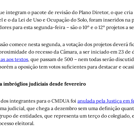
ue integram o pacote de revisão do Plano Diretor, o que cria
l e o da Lei de Uso e Ocupação do Solo, foram inseridos na 
ores para esta segunda-feira – são o 10º e o 12º projetos a s
ssão comece nesta segunda, a votação dos projetos deverá fi
proximidade do recesso da Câmara, a ser iniciado em 23 de 
s aos textos
, que passam de 500 – nem todas serão discutid
porém a oposição tem votos suficientes para destacar e ocasi
imbróglios judiciais desde fevereiro
e dos integrantes para o CMDUA foi
anulada pela Justiça em f
uma judicial, que chega a dezembro sem uma definição quant
 grupo de entidades, que representa um terço do colegiado, 
ocesso eleitoral.