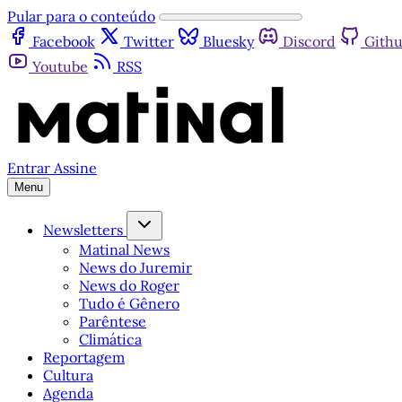
Pular para o conteúdo
Facebook
Twitter
Bluesky
Discord
Gith
Youtube
RSS
Entrar
Assine
Menu
Newsletters
Matinal News
News do Juremir
News do Roger
Tudo é Gênero
Parêntese
Climática
Reportagem
Cultura
Agenda