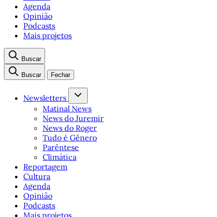
Agenda
Opinião
Podcasts
Mais projetos
Buscar
Buscar
Fechar
Newsletters
Matinal News
News do Juremir
News do Roger
Tudo é Gênero
Parêntese
Climática
Reportagem
Cultura
Agenda
Opinião
Podcasts
Mais projetos