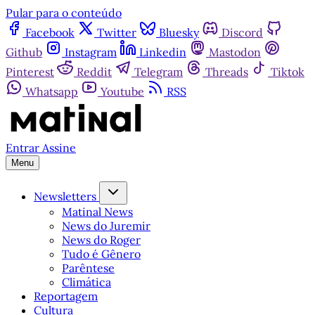
Pular para o conteúdo
Facebook
Twitter
Bluesky
Discord
Github
Instagram
Linkedin
Mastodon
Pinterest
Reddit
Telegram
Threads
Tiktok
Whatsapp
Youtube
RSS
Entrar
Assine
Menu
Newsletters
Matinal News
News do Juremir
News do Roger
Tudo é Gênero
Parêntese
Climática
Reportagem
Cultura