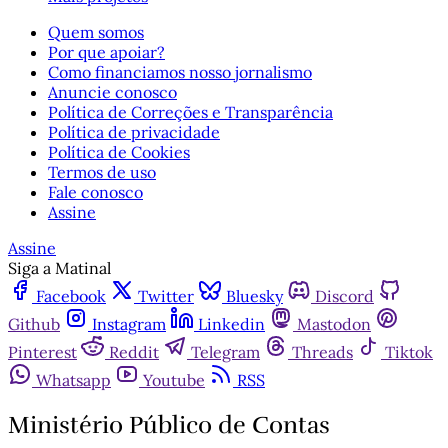
Quem somos
Por que apoiar?
Como financiamos nosso jornalismo
Anuncie conosco
Política de Correções e Transparência
Política de privacidade
Política de Cookies
Termos de uso
Fale conosco
Assine
Assine
Siga a Matinal
Facebook
Twitter
Bluesky
Discord
Github
Instagram
Linkedin
Mastodon
Pinterest
Reddit
Telegram
Threads
Tiktok
Whatsapp
Youtube
RSS
Ministério Público de Contas