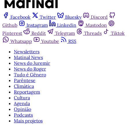
Facebook
Twitter
Bluesky
Discord
Github
Instagram
Linkedin
Mastodon
Pinterest
Reddit
Telegram
Threads
Tiktok
Whatsapp
Youtube
RSS
Newsletters
Matinal News
News do Juremir
News do Roger
Tudo é Gênero
Parêntese
Climática
Reportagem
Cultura
Agenda
Opinião
Podcasts
Mais projetos