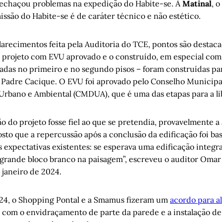
echaçou problemas na expedição do Habite-se. À
Matinal
, 
issão do Habite-se é de caráter técnico e não estético.
clarecimentos feita pela Auditoria do TCE, pontos são desta
 projeto com EVU aprovado e o construído, em especial com 
adas no primeiro e no segundo pisos – foram construídas pa
a Padre Cacique. O EVU foi aprovado pelo Conselho Municipa
rbano e Ambiental (CMDUA), que é uma das etapas para a li
o do projeto fosse fiel ao que se pretendia, provavelmente a
sto que a repercussão após a conclusão da edificação foi bas
s expectativas existentes: se esperava uma edificação integ
rande bloco branco na paisagem”, escreveu o auditor Omar d
janeiro de 2024.
24, o Shopping Pontal e a Smamus fizeram um
acordo para a
, com o envidraçamento de parte da parede e a instalação de