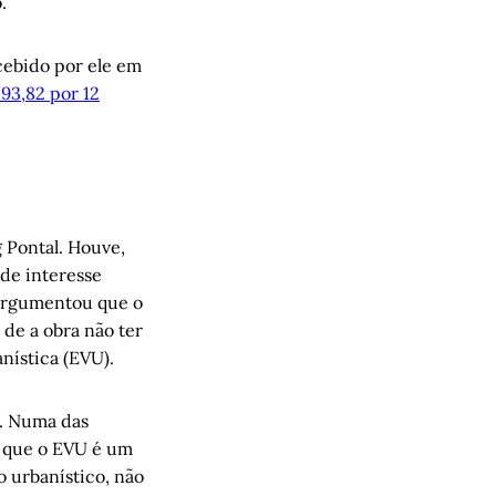
o.
ecebido por ele em
93,82 por 12
 Pontal. Houve,
 de interesse
 argumentou que o
 de a obra não ter
anística (EVU).
s. Numa das
ou que o EVU é um
 urbanístico, não