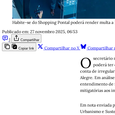
Habite-se do Shopping Pontal poderá render multa a 
Publicado em:
27 novembro 2025, 06:53
|
Compartilhar
Compartilhar no X
Compartilhar 
Copiar link
O
secretário
poderá ter 
conta de irregula
Alegre. Em anális
entendimento de f
mitigatórias aos 
Em nota enviada p
Urbanismo e Susten