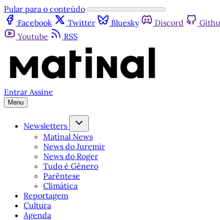
Pular para o conteúdo
Facebook
Twitter
Bluesky
Discord
Gith
Youtube
RSS
Entrar
Assine
Menu
Newsletters
Matinal News
News do Juremir
News do Roger
Tudo é Gênero
Parêntese
Climática
Reportagem
Cultura
Agenda