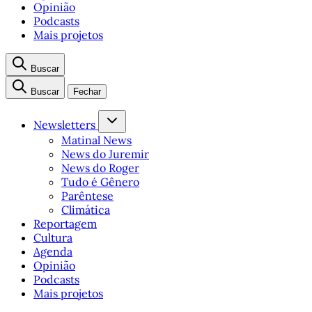
Opinião
Podcasts
Mais projetos
Buscar
Buscar
Fechar
Newsletters
Matinal News
News do Juremir
News do Roger
Tudo é Gênero
Parêntese
Climática
Reportagem
Cultura
Agenda
Opinião
Podcasts
Mais projetos