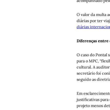
acompanhado pelo 
O valor da multa a
diárias por ter vi
diárias internacio
Diferenças entre 
O caso do Pontal 
para o MPC, “flexi
cultural. A audi
secretário foi con
seguido as diretr
Em esclarecimento
justificativas par
projeto menos det