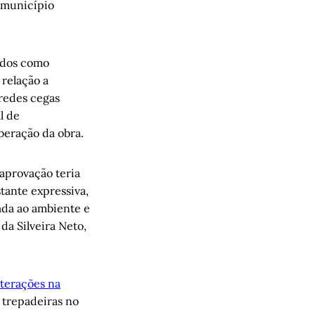
o município
cados como
relação a
redes cegas
l de
beração da obra.
 aprovação teria
tante expressiva,
rada ao ambiente e
a Silveira Neto,
lterações na
 trepadeiras no