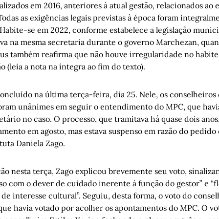
ealizados em 2016, anteriores à atual gestão, relacionados 
Todas as exigências legais previstas à época foram integral
 Habite-se em 2022, conforme estabelece a legislação municip
va na mesma secretaria durante o governo Marchezan, quand
s também reafirma que não houve irregularidade no habite-
 (leia a nota na íntegra ao fim do texto).
oncluído na última terça-feira, dia 25. Nele, os conselheiros
foram unânimes em seguir o entendimento do MPC, que havi
etário no caso. O processo, que tramitava há quase dois anos,
gamento em agosto, mas estava suspenso em razão do pedido 
ituta Daniela Zago.
ão nesta terça, Zago explicou brevemente seu voto, sinaliz
o com o dever de cuidado inerente à função do gestor” e “fl
de interesse cultural”. Seguiu, desta forma, o voto do consel
que havia votado por acolher os apontamentos do MPC. O vot