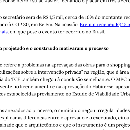
conselheiro Estilac Xavier, fechando o placar em três a zer
o secretário será de R$ 1,5 mil, cerca de 10% do montante r
ajado à COP 30, em Belém. Na ocasião,
Bremm recebeu R$ 15.5
nais
, em que pese o evento ter ocorrido no Brasil.
o projetado e o construído motivaram o processo
se refere a problemas na aprovação das obras para o shopping
bilizações sobre a intervenção privada” na região, que é área
toria do TCE também chegou à conclusão semelhante. O MPC
ivente no licenciamento e na aprovação do Habite-se, apesar
izes estabelecidas previamente no Estudo de Viabilidade Urb
s anexados ao processo, o município negou irregularidade
a explicar as diferenças entre o aprovado e o executado, cit
alhado que o arquitetônico e que o instrumento é um projeto