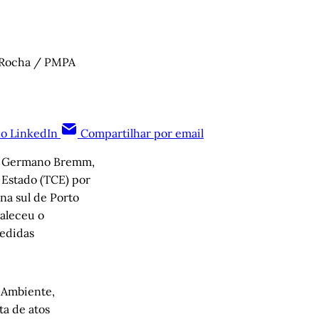
x Rocha / PMPA
no LinkedIn
Compartilhar por email
e, Germano Bremm,
 Estado (TCE) por
na sul de Porto
valeceu o
medidas
 Ambiente,
ta de atos