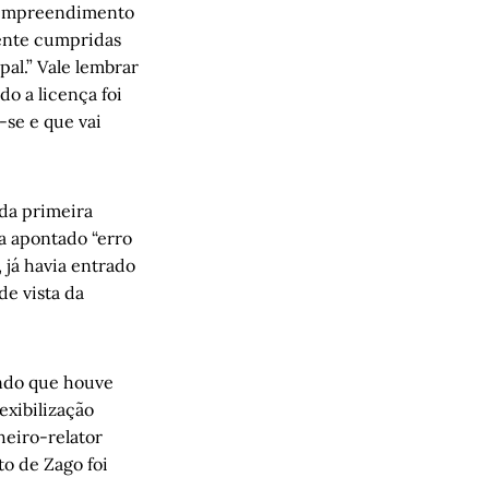
ao empreendimento
mente cumpridas
al.” Vale lembrar
o a licença foi
se e que vai
 da primeira
a apontado “erro
 já havia entrado
de vista da
ando que houve
exibilização
heiro-relator
o de Zago foi