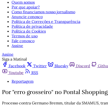
Quem somos
Por que apoiar?
Como financiamos nosso jornalismo
Anuncie conosco
Política de Correções e Transparência
Política de privacidade
Política de Cookies
Termos de uso
Fale conosco
Assine
Assine
Siga a Matinal
Facebook
Twitter
Bluesky
Discord
Gith
Youtube
RSS
Reportagem
Por "erro grosseiro" no Pontal Shopping
Processo contra Germano Bremm, titular da SMAMUS, trami