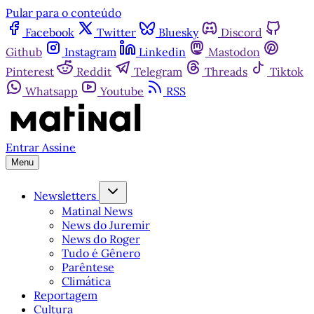
Pular para o conteúdo
Facebook
Twitter
Bluesky
Discord
Github
Instagram
Linkedin
Mastodon
Pinterest
Reddit
Telegram
Threads
Tiktok
Whatsapp
Youtube
RSS
Entrar
Assine
Menu
Newsletters
Matinal News
News do Juremir
News do Roger
Tudo é Gênero
Parêntese
Climática
Reportagem
Cultura