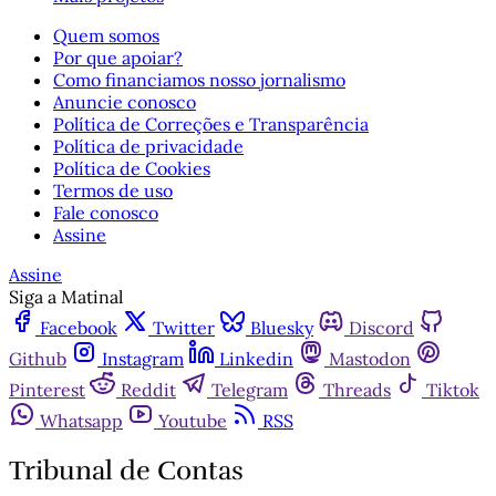
Quem somos
Por que apoiar?
Como financiamos nosso jornalismo
Anuncie conosco
Política de Correções e Transparência
Política de privacidade
Política de Cookies
Termos de uso
Fale conosco
Assine
Assine
Siga a Matinal
Facebook
Twitter
Bluesky
Discord
Github
Instagram
Linkedin
Mastodon
Pinterest
Reddit
Telegram
Threads
Tiktok
Whatsapp
Youtube
RSS
Tribunal de Contas