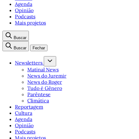
Agenda
Opinião
Podcasts
Mais projetos
Buscar
Buscar
Fechar
Newsletters
Matinal News
News do Juremir
News do Roger
Tudo é Gênero
Parêntese
Climática
Reportagem
Cultura
Agenda
Opinião
Podcasts
Mais projetos