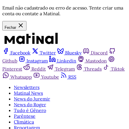
Email não cadastrado ou erro de acesso. Tente criar uma
conta ou contate a Matinal.
Fechar
Facebook
Twitter
Bluesky
Discord
Github
Instagram
Linkedin
Mastodon
Pinterest
Reddit
Telegram
Threads
Tiktok
Whatsapp
Youtube
RSS
Newsletters
Matinal News
News do Juremir
News do Roger
Tudo é Gênero
Parêntese
Climática
Reportagem