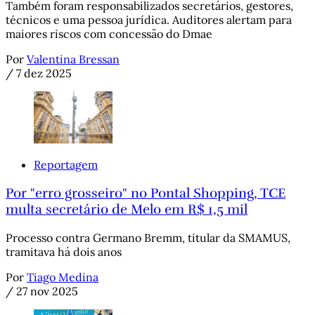
Também foram responsabilizados secretários, gestores,
técnicos e uma pessoa jurídica. Auditores alertam para
maiores riscos com concessão do Dmae
Por
Valentina Bressan
/
7 dez 2025
Reportagem
Por "erro grosseiro" no Pontal Shopping, TCE
multa secretário de Melo em R$ 1,5 mil
Processo contra Germano Bremm, titular da SMAMUS,
tramitava há dois anos
Por
Tiago Medina
/
27 nov 2025