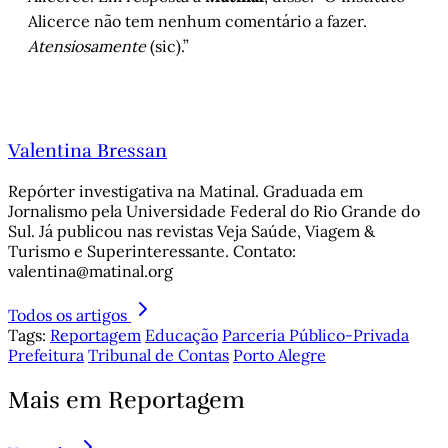
Alicerce não tem nenhum comentário a fazer.
Atensiosamente
(sic).”
Valentina Bressan
Repórter investigativa na Matinal. Graduada em
Jornalismo pela Universidade Federal do Rio Grande do
Sul. Já publicou nas revistas Veja Saúde, Viagem &
Turismo e Superinteressante. Contato:
valentina@matinal.org
Todos os artigos
Tags:
Reportagem
Educação
Parceria Público-Privada
Prefeitura
Tribunal de Contas
Porto Alegre
Mais em Reportagem