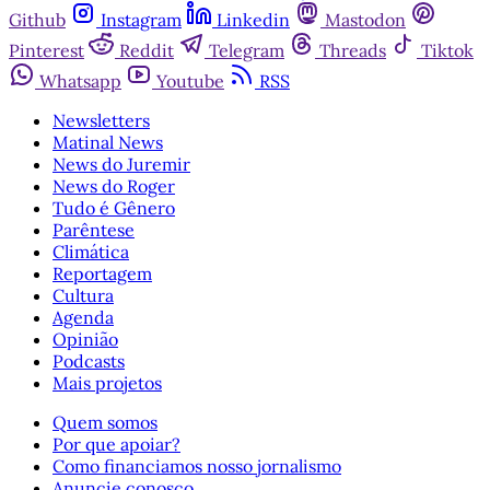
Github
Instagram
Linkedin
Mastodon
Pinterest
Reddit
Telegram
Threads
Tiktok
Whatsapp
Youtube
RSS
Newsletters
Matinal News
News do Juremir
News do Roger
Tudo é Gênero
Parêntese
Climática
Reportagem
Cultura
Agenda
Opinião
Podcasts
Mais projetos
Quem somos
Por que apoiar?
Como financiamos nosso jornalismo
Anuncie conosco