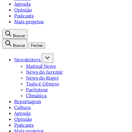
Agenda
Opinião
Podcasts
Mais projetos
Buscar
Buscar
Fechar
Newsletters
Matinal News
News do Juremir
News do Roger
Tudo é Gênero
Parêntese
Climática
Reportagem
Cultura
Agenda
Opinião
Podcasts
Mais projetos