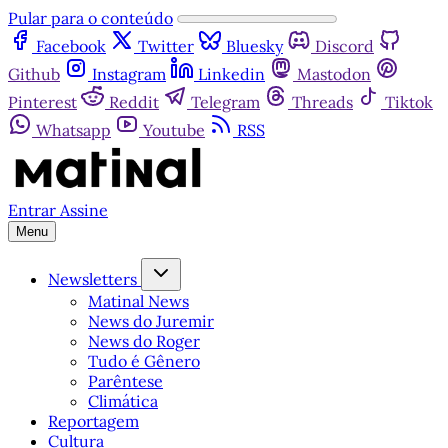
Pular para o conteúdo
Facebook
Twitter
Bluesky
Discord
Github
Instagram
Linkedin
Mastodon
Pinterest
Reddit
Telegram
Threads
Tiktok
Whatsapp
Youtube
RSS
Entrar
Assine
Menu
Newsletters
Matinal News
News do Juremir
News do Roger
Tudo é Gênero
Parêntese
Climática
Reportagem
Cultura