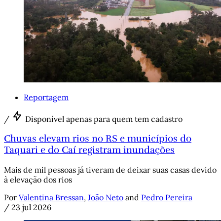
Reportagem
/
Disponível apenas para quem tem cadastro
Chuvas elevam rios no RS e municípios do
Taquari e do Caí registram inundações
Mais de mil pessoas já tiveram de deixar suas casas devido
à elevação dos rios
Por
Valentina Bressan
,
João Neto
and
Pedro Pereira
/
23 jul 2026