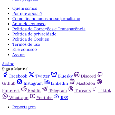
Quem somos
Por que apoiar?
Como financiamos nosso jornalismo
Anuncie conosco
Política de Correções e Transparência
Política de privacidade
Política de Cookies
Termos de uso
Fale conosco
Assine
Assine
Siga a Matinal
Facebook
Twitter
Bluesky
Discord
Github
Instagram
Linkedin
Mastodon
Pinterest
Reddit
Telegram
Threads
Tiktok
Whatsapp
Youtube
RSS
Reportagem