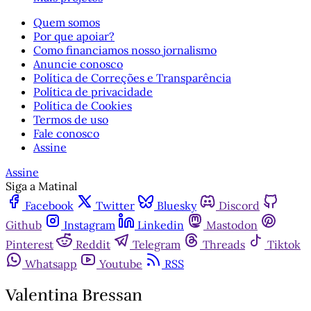
Quem somos
Por que apoiar?
Como financiamos nosso jornalismo
Anuncie conosco
Política de Correções e Transparência
Política de privacidade
Política de Cookies
Termos de uso
Fale conosco
Assine
Assine
Siga a Matinal
Facebook
Twitter
Bluesky
Discord
Github
Instagram
Linkedin
Mastodon
Pinterest
Reddit
Telegram
Threads
Tiktok
Whatsapp
Youtube
RSS
Valentina Bressan