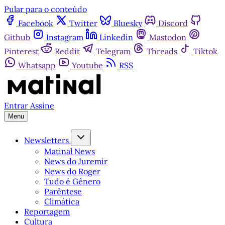
Pular para o conteúdo
Facebook
Twitter
Bluesky
Discord
Github
Instagram
Linkedin
Mastodon
Pinterest
Reddit
Telegram
Threads
Tiktok
Whatsapp
Youtube
RSS
Entrar
Assine
Menu
Newsletters
Matinal News
News do Juremir
News do Roger
Tudo é Gênero
Parêntese
Climática
Reportagem
Cultura