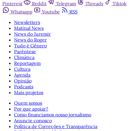
Pinterest
Reddit
Telegram
Threads
Tiktok
Whatsapp
Youtube
RSS
Newsletters
Matinal News
News do Juremir
News do Roger
Tudo é Gênero
Parêntese
Climática
Reportagem
Cultura
Agenda
Opinião
Podcasts
Mais projetos
Quem somos
Por que apoiar?
Como financiamos nosso jornalismo
Anuncie conosco
Política de Correções e Transparência