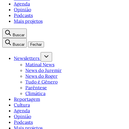
Agenda
Opinião
Podcasts
Mais projetos
Buscar
Buscar
Fechar
Newsletters
Matinal News
News do Juremir
News do Roger
Tudo é Gênero
Parêntese
Climática
Reportagem
Cultura
Agenda
Opinião
Podcasts
Mais projetos