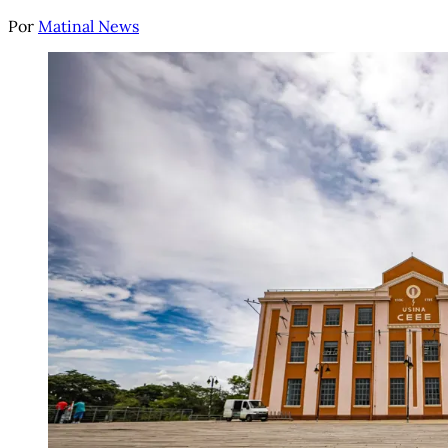
Por
Matinal News