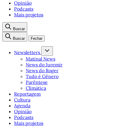
Opinião
Podcasts
Mais projetos
Buscar
Buscar
Fechar
Newsletters
Matinal News
News do Juremir
News do Roger
Tudo é Gênero
Parêntese
Climática
Reportagem
Cultura
Agenda
Opinião
Podcasts
Mais projetos