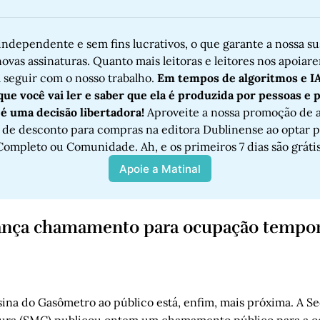
ndependente e sem fins lucrativos, o que garante a nossa sus
ovas assinaturas. Quanto mais leitoras e leitores nos apoiarem
 seguir com o nosso trabalho. 
Em tempos de algoritmos e IA,
ue você vai ler e saber que ela é produzida por pessoas e pr
 é uma decisão libertadora!
 Aproveite a nossa promoção de a
de desconto para compras na editora Dublinense ao optar pe
Completo ou Comunidade. Ah, e os primeiros 7 dias são grátis
Apoie a Matinal
lança chamamento para ocupação tempor
ina do Gasômetro ao público está, enfim, mais próxima. A Se
tura (SMC) publicou ontem um chamamento público para a 