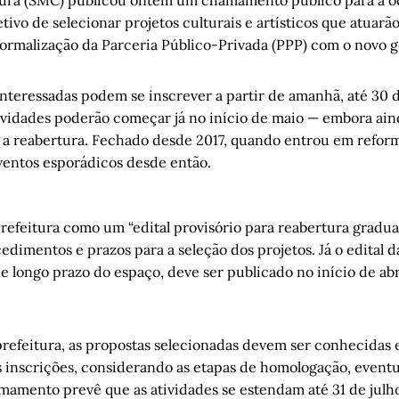
tivo de selecionar projetos culturais e artísticos que atuarã
formalização da Parceria Público-Privada (PPP) com o novo g
interessadas podem se inscrever a partir de amanhã, até 30 
ividades poderão começar já no início de maio — embora ain
a a reabertura. Fechado desde 2017, quando entrou em refor
entos esporádicos desde então.
prefeitura como um “edital provisório para reabertura gradu
edimentos e prazos para a seleção dos projetos. Já o edital 
de longo prazo do espaço, deve ser publicado no início de abr
refeitura, as propostas selecionadas devem ser conhecida
s inscrições, considerando as etapas de homologação, eventu
amamento prevê que as atividades se estendam até 31 de julh