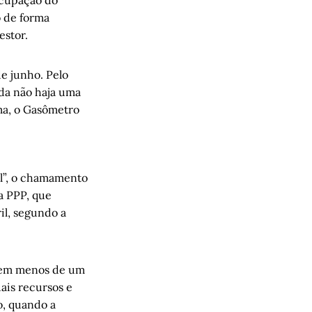
o de forma
estor.
de junho. Pelo
da não haja uma
ma, o Gasômetro
al”, o chamamento
da PPP, que
il, segundo a
s em menos de um
ais recursos e
o, quando a