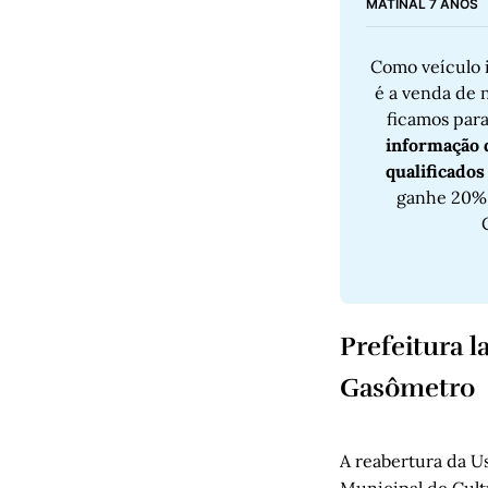
MATINAL 7 ANOS
Como veículo i
é a venda de n
ficamos para
informação q
qualificados
ganhe 20% 
Prefeitura 
Gasômetro
A reabertura da Us
Municipal de Cul