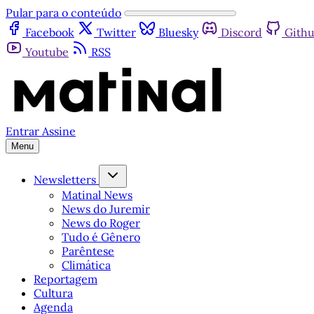
Pular para o conteúdo
Facebook
Twitter
Bluesky
Discord
Gith
Youtube
RSS
Entrar
Assine
Menu
Newsletters
Matinal News
News do Juremir
News do Roger
Tudo é Gênero
Parêntese
Climática
Reportagem
Cultura
Agenda