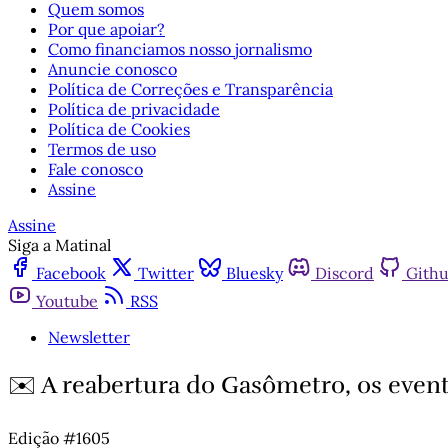
Quem somos
Por que apoiar?
Como financiamos nosso jornalismo
Anuncie conosco
Política de Correções e Transparência
Política de privacidade
Política de Cookies
Termos de uso
Fale conosco
Assine
Assine
Siga a Matinal
Facebook
Twitter
Bluesky
Discord
Gith
Youtube
RSS
Newsletter
✉️ A reabertura do Gasômetro, os event
Edição #1605