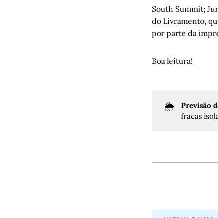
South Summit; Jur
do Livramento, que
por parte da impr
Boa leitura!
🌦️
Previsão 
fracas iso