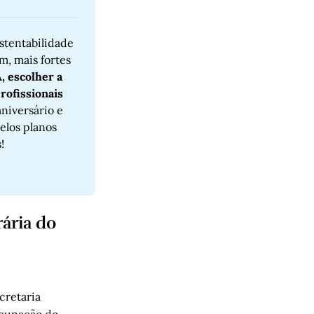
tentabilidade 
, mais fortes 
 escolher a 
ofissionais 
niversário e 
los planos 
!
ária do
cretaria
ocupação do