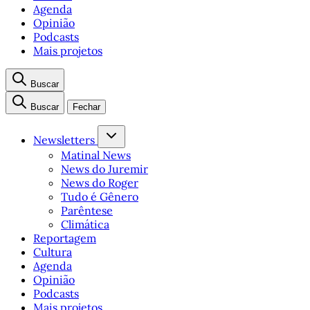
Agenda
Opinião
Podcasts
Mais projetos
Buscar
Buscar
Fechar
Newsletters
Matinal News
News do Juremir
News do Roger
Tudo é Gênero
Parêntese
Climática
Reportagem
Cultura
Agenda
Opinião
Podcasts
Mais projetos