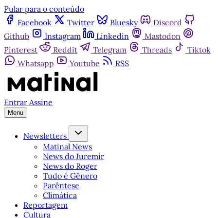
Pular para o conteúdo
Facebook
Twitter
Bluesky
Discord
Github
Instagram
Linkedin
Mastodon
Pinterest
Reddit
Telegram
Threads
Tiktok
Whatsapp
Youtube
RSS
Entrar
Assine
Menu
Newsletters
Matinal News
News do Juremir
News do Roger
Tudo é Gênero
Parêntese
Climática
Reportagem
Cultura