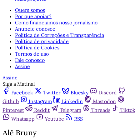
Quem somos
Por que apoiar?
Como financiamos nosso jornalismo
Anuncie conosco
Política de Correções e Transparência
Política de privacidade
Política de Cookies
Termos de uso
Fale conosco
Assine
Assine
Siga a Matinal
Facebook
Twitter
Bluesky
Discord
Github
Instagram
Linkedin
Mastodon
Pinterest
Reddit
Telegram
Threads
Tiktok
Whatsapp
Youtube
RSS
Alê Bruny