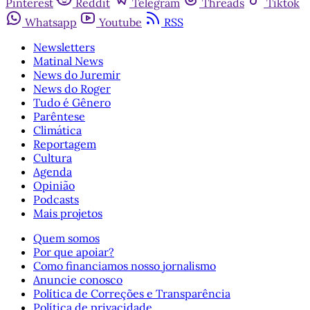
Pinterest
Reddit
Telegram
Threads
Tiktok
Whatsapp
Youtube
RSS
Newsletters
Matinal News
News do Juremir
News do Roger
Tudo é Gênero
Parêntese
Climática
Reportagem
Cultura
Agenda
Opinião
Podcasts
Mais projetos
Quem somos
Por que apoiar?
Como financiamos nosso jornalismo
Anuncie conosco
Política de Correções e Transparência
Política de privacidade