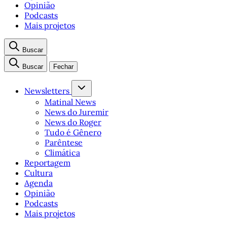
Opinião
Podcasts
Mais projetos
Buscar
Buscar
Fechar
Newsletters
Matinal News
News do Juremir
News do Roger
Tudo é Gênero
Parêntese
Climática
Reportagem
Cultura
Agenda
Opinião
Podcasts
Mais projetos