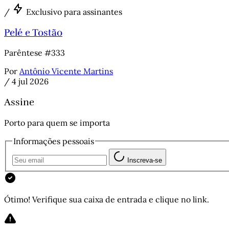
/
Exclusivo para assinantes
Pelé e Tostão
Parêntese #333
Por
Antônio Vicente Martins
/
4 jul 2026
Assine
Porto para quem se importa
Informações pessoais
Inscreva-se
Ótimo! Verifique sua caixa de entrada e clique no link.