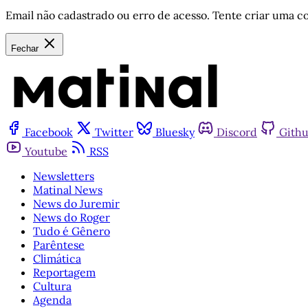
Email não cadastrado ou erro de acesso. Tente criar uma co
Fechar
Facebook
Twitter
Bluesky
Discord
Gith
Youtube
RSS
Newsletters
Matinal News
News do Juremir
News do Roger
Tudo é Gênero
Parêntese
Climática
Reportagem
Cultura
Agenda