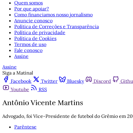
Quem somos
Por que apoiar?
Como financiamos nosso jornalismo
Anuncie conosco
Política de Correções e Transparência
Política de privacidade
Política de Cookies
Termos de uso
Fale conosco
Assine
Assine
Siga a Matinal
Facebook
Twitter
Bluesky
Discord
Gith
Youtube
RSS
Antônio Vicente Martins
Advogado, foi Vice-Presidente de futebol do Grêmio em 20
Parêntese