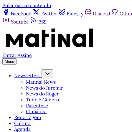
Pular para o conteúdo
Facebook
Twitter
Bluesky
Discord
Gith
Youtube
RSS
Entrar
Assine
Menu
Newsletters
Matinal News
News do Juremir
News do Roger
Tudo é Gênero
Parêntese
Climática
Reportagem
Cultura
Agenda