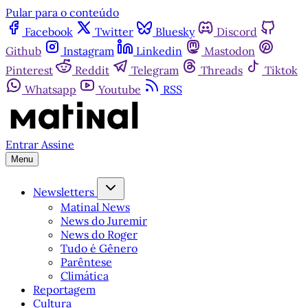
Pular para o conteúdo
Facebook
Twitter
Bluesky
Discord
Github
Instagram
Linkedin
Mastodon
Pinterest
Reddit
Telegram
Threads
Tiktok
Whatsapp
Youtube
RSS
Entrar
Assine
Menu
Newsletters
Matinal News
News do Juremir
News do Roger
Tudo é Gênero
Parêntese
Climática
Reportagem
Cultura