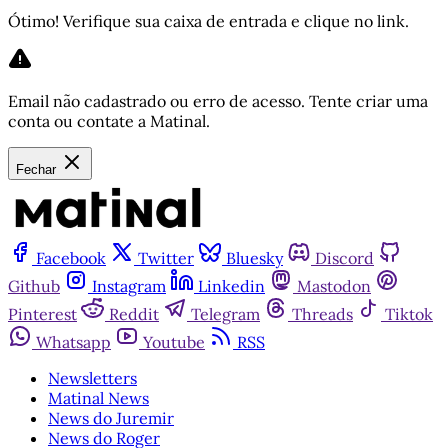
Ótimo! Verifique sua caixa de entrada e clique no link.
Email não cadastrado ou erro de acesso. Tente criar uma
conta ou contate a Matinal.
Fechar
Facebook
Twitter
Bluesky
Discord
Github
Instagram
Linkedin
Mastodon
Pinterest
Reddit
Telegram
Threads
Tiktok
Whatsapp
Youtube
RSS
Newsletters
Matinal News
News do Juremir
News do Roger