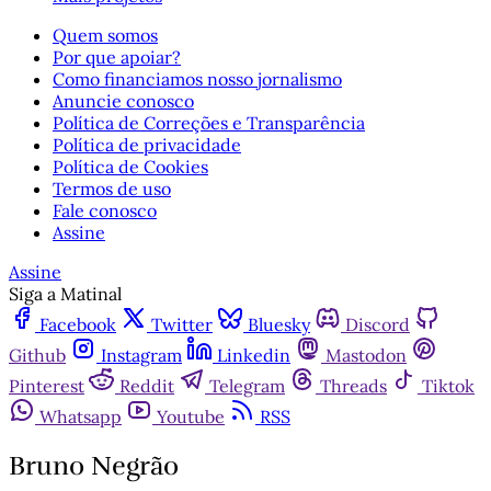
Quem somos
Por que apoiar?
Como financiamos nosso jornalismo
Anuncie conosco
Política de Correções e Transparência
Política de privacidade
Política de Cookies
Termos de uso
Fale conosco
Assine
Assine
Siga a Matinal
Facebook
Twitter
Bluesky
Discord
Github
Instagram
Linkedin
Mastodon
Pinterest
Reddit
Telegram
Threads
Tiktok
Whatsapp
Youtube
RSS
Bruno Negrão