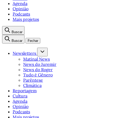
Agenda
Opinião
Podcasts
Mais projetos
Buscar
Buscar
Fechar
Newsletters
Matinal News
News do Juremir
News do Roger
Tudo é Gênero
Parêntese
Climática
Reportagem
Cultura
Agenda
Opinião
Podcasts
Mais projetos